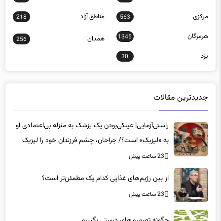
مرکزی
مناطق آزاد
218
563
هرمزگان
1345
همدان
256
یزد
30
جدیدترین مقالات
راستی‌آزمایی| عینکی‌بودن یک پزشک به منزله بی‌اعتمادی او
به «لیزیک» است؟/ جراحان، چشم فرزندان خود را لیزیک
می‌کنند؟
23 ساعت پیش
از بین رژیم‌های غذایی کدام یک مطمئن‌تر است؟‌
23 ساعت پیش
چگونه تصمیم‌های درستی بگیریم