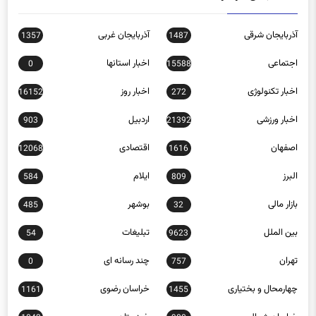
آذربایجان شرقی
آذربایجان غربی
1357
1487
اجتماعی
اخبار استانها
0
15588
اخبار تکنولوژی
اخبار روز
16152
272
اخبار ورزشی
اردبیل
903
21392
اصفهان
اقتصادی
12068
1616
البرز
ایلام
584
809
بازار مالی
بوشهر
485
32
بین الملل
تبلیغات
54
9623
تهران
چند رسانه ای
0
757
چهارمحال و بختیاری
خراسان رضوی
1161
1455
خراسان شمالی
خوزستان
1042
980