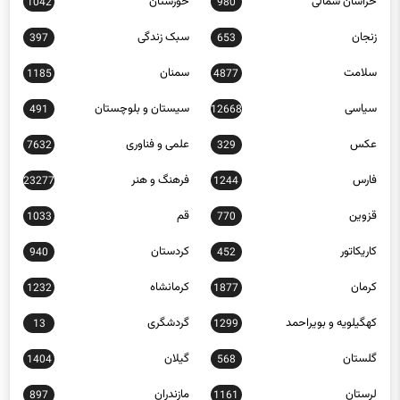
زنجان
سبک زندگی
397
653
سلامت
سمنان
1185
4877
سیاسی
سیستان و بلوچستان
491
12668
عکس
علمی و فناوری
7632
329
فارس
فرهنگ و هنر
23277
1244
قزوین
قم
1033
770
کاریکاتور
کردستان
940
452
کرمان
کرمانشاه
1232
1877
کهگیلویه و بویراحمد
گردشگری
13
1299
گلستان
گیلان
1404
568
لرستان
مازندران
897
1161