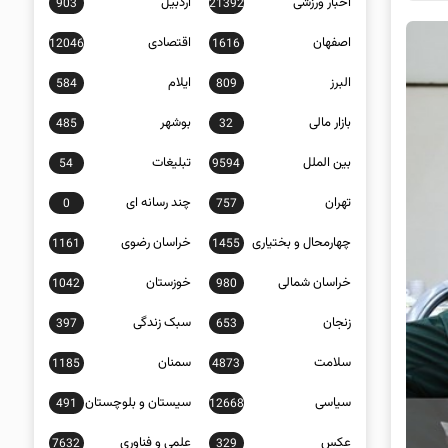
اخبار ورزشی
اردبیل
903
21392
اصفهان
اقتصادی
12046
1616
البرز
ایلام
584
809
بازار مالی
بوشهر
485
32
بین الملل
تبلیغات
54
9594
تهران
چند رسانه ای
0
757
چهارمحال و بختیاری
خراسان رضوی
1161
1455
خراسان شمالی
خوزستان
1042
980
زنجان
سبک زندگی
397
653
سلامت
سمنان
1185
4873
سیاسی
سیستان و بلوچستان
491
12668
عکس
علمی و فناوری
7632
329