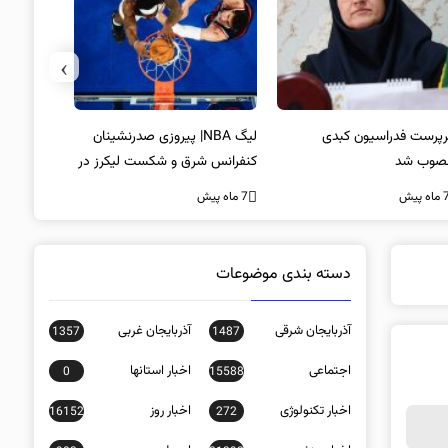
›
پرست فدراسیون کبدی
لیگ NBA| پیروزی صدرنشینان
خط و نشان
صوب شد
کنفرانس شرق و شکست لیکرز در
7 ماه پیش
غیاب جیمز
ه پیش
7 ماه پیش
دسته بندی موضوعات
آذربایجان شرقی
آذربایجان غربی
1357
1487
اجتماعی
اخبار استانها
0
15588
اخبار تکنولوژی
اخبار روز
16152
272