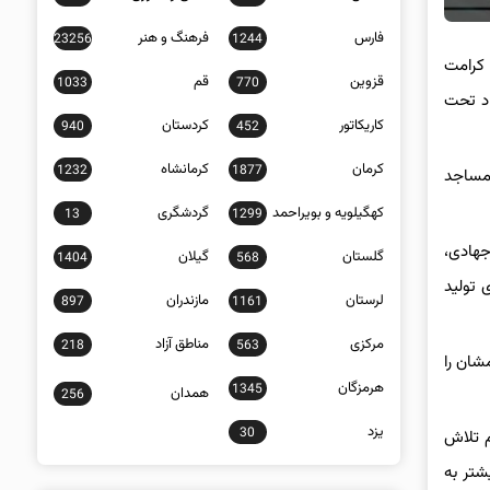
فارس
فرهنگ و هنر
23256
1244
 کرامت
قزوین
قم
1033
770
اد تحت
کاریکاتور
کردستان
940
452
کرمان
کرمانشاه
1232
1877
 مساجد
کهگیلویه و بویراحمد
گردشگری
13
1299
هادی،
گلستان
گیلان
1404
568
 تولید
لرستان
مازندران
897
1161
مرکزی
مناطق آزاد
218
563
شان را
هرمزگان
1345
همدان
256
یزد
30
م تلاش
تای هم‌افزایی بیشتر به