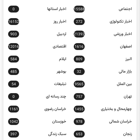
اجتماعی
اخبار استانها
0
15588
اخبار تکنولوژی
اخبار روز
16152
272
اخبار ورزشی
اردبیل
903
21392
اصفهان
اقتصادی
12016
1616
البرز
ایلام
584
809
بازار مالی
بوشهر
485
32
بین الملل
تبلیغات
54
9565
تهران
چند رسانه ای
0
757
چهارمحال و بختیاری
خراسان رضوی
1161
1455
خراسان شمالی
خوزستان
1042
978
زنجان
سبک زندگی
397
653