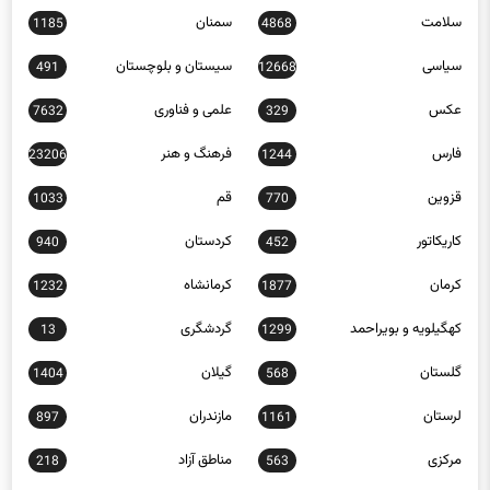
سلامت
سمنان
1185
4868
سیاسی
سیستان و بلوچستان
491
12668
عکس
علمی و فناوری
7632
329
فارس
فرهنگ و هنر
23206
1244
قزوین
قم
1033
770
کاریکاتور
کردستان
940
452
کرمان
کرمانشاه
1232
1877
کهگیلویه و بویراحمد
گردشگری
13
1299
گلستان
گیلان
1404
568
لرستان
مازندران
897
1161
مرکزی
مناطق آزاد
218
563