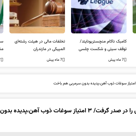
کامبک ناکام منچستریونایتد/
تخلفات مالی در هیئت رشته‌ای
سر
توقف سیتی و شکست چلسی
المپیکی در مازندران
من
7 ماه پیش
7 ماه پیش
7 ما
هفته پنجم لیگ برتر فوتبال| آلومینیوم جای استقلال را در صدر گرفت/ ۳ امتیاز سوغات ذوب آهن،پدیده بدون