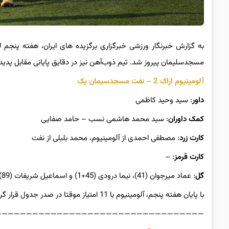
مسجدسلیمان پیروز شد. تیم‌ ذوب‌آهن نیز در دقایق پایانی مقابل پدیده
آلومینیوم اراک 2 – نفت مسجدسیمان یک
داور
: سید وحید کاظمی
کمک داوران
: سید محمد هاشمی نسب – حامد صفایی
کارت زرد
: مصطفی احمدی از آلومینیوم، محمد بلبلی از نفت
کارت قرمز
: –
گل
: عماد میرجوان (41)، نیما درودی (45+1) و اسماعیل شریفات (89)
با پایان هفته پنجم، آلومینیوم با 11 امتیاز موقتا در صدر جدول قرار گرفت. نفت مسجدسلیمان هم با 5 امتیاز در رده هشتم باقی ماند.
—————————————————————————————————–