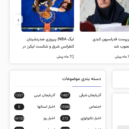
›
پرست فدراسیون کبدی
لیگ NBA| پیروزی صدرنشینان
خط و نشان
صوب شد
کنفرانس شرق و شکست لیکرز در
7 ماه پیش
غیاب جیمز
ه پیش
7 ماه پیش
دسته بندی موضوعات
آذربایجان شرقی
آذربایجان غربی
1357
1487
اجتماعی
اخبار استانها
0
15588
اخبار تکنولوژی
اخبار روز
16152
272