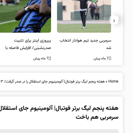
‹
 به فینال
سرمربی جدید تیم هوادار انتخاب
پیروزی اینتر برای تثبیت
شد
صدرنشینی/ افزایش فاصله با
ناپولی
7 ماه پیش
7 ماه پیش
Home
»
هفته پنجم لیگ برتر فوتبال| آلومینیوم جای استقلال را در صدر گرفت/ ۳ امتیاز سوغات ذوب آهن،پدیده بدون سرمربی هم باخت
سرمربی هم باخت