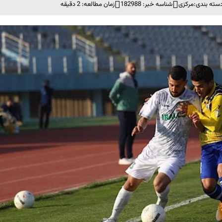
سته بندی:
مرکزی
شناسه خبر: 182988
زمان مطالعه: 2 دقیقه