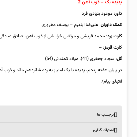
پدیده یک – ذوب آهن 2
داور
: موعود بنیادی فرد
کمک داوران
: علیرضا ایلدرم – یوسف مغروری
کارت زرد
: محمد قریشی و مرتضی خراسانی از ذوب آهن، صادق صادقی با
کارت قرمز
: –
گل
: سجاد جعفری (41)، میلاد کمندانی (64)
در پایان هفته پنجم، پدیده با یک امتیاز به رده شانزدهم ماند و ذوب آهن با 9 امتیاز به رده پن
انتهای پیام/
برچسب ها
اشتراک گذاری