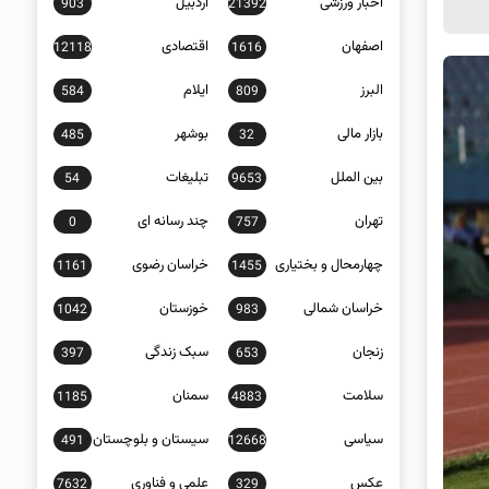
اخبار ورزشی
اردبیل
903
21392
اصفهان
اقتصادی
12118
1616
البرز
ایلام
584
809
بازار مالی
بوشهر
485
32
بین الملل
تبلیغات
54
9653
تهران
چند رسانه ای
0
757
چهارمحال و بختیاری
خراسان رضوی
1161
1455
خراسان شمالی
خوزستان
1042
983
زنجان
سبک زندگی
397
653
سلامت
سمنان
1185
4883
سیاسی
سیستان و بلوچستان
491
12668
عکس
علمی و فناوری
7632
329