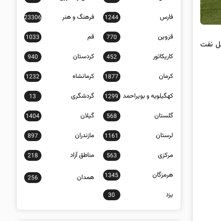
فارس
فرهنگ و هنر
23306
1244
قزوین
قم
1033
770
آلومینیوم مقابل نفت
کاریکاتور
کردستان
940
452
کرمان
کرمانشاه
1232
1877
کهگیلویه و بویراحمد
گردشگری
13
1299
گلستان
گیلان
1404
568
لرستان
مازندران
897
1161
مرکزی
مناطق آزاد
218
563
هرمزگان
1345
همدان
256
یزد
30