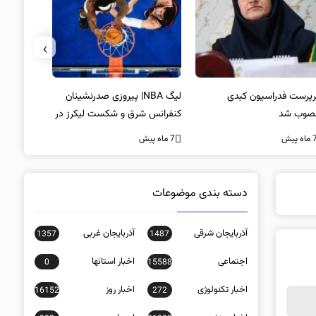
›
پرست فدراسیون کبدی
لیگ NBA| پیروزی صدرنشینان
خط و نشان
صوب شد
کنفرانس شرق و شکست لیکرز در
7 ماه پیش
غیاب جیمز
ه پیش
7 ماه پیش
دسته بندی موضوعات
آذربایجان شرقی
آذربایجان غربی
1357
1487
اجتماعی
اخبار استانها
0
15588
اخبار تکنولوژی
اخبار روز
16152
272