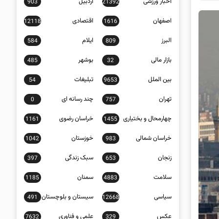
اخبار ورزشی
اردبیل
903
21392
اصفهان
اقتصادی
12118
1616
البرز
ایلام
584
809
بازار مالی
بوشهر
485
32
بین الملل
تبلیغات
54
9653
تهران
چند رسانه ای
0
757
چهارمحال و بختیاری
خراسان رضوی
1161
1455
خراسان شمالی
خوزستان
1042
983
زنجان
سبک زندگی
397
653
سلامت
سمنان
1185
4883
سیاسی
سیستان و بلوچستان
491
12668
عکس
علمی و فناوری
7632
329