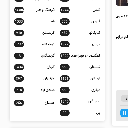
فارس
فرهنگ و هنر
23306
1244
ه‌های زیست‌محیطی مشهد، شاخص کیفیت هوای مشهد طی ۲۴ ساعت گذشته
قزوین
قم
1033
770
کاریکاتور
کردستان
940
452
م برای
کرمان
کرمانشاه
1232
1877
کهگیلویه و بویراحمد
گردشگری
13
1299
گلستان
گیلان
1404
568
لرستان
مازندران
897
1161
مرکزی
مناطق آزاد
218
563
هد
هرمزگان
1345
همدان
256
یزد
30