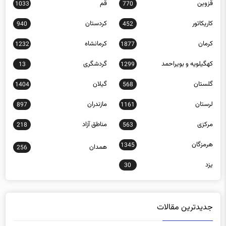
قزوین
قم
1033
770
کاریکاتور
کردستان
940
452
کرمان
کرمانشاه
1232
1877
کهگیلویه و بویراحمد
گردشگری
13
1299
گلستان
گیلان
1404
568
لرستان
مازندران
897
1161
مرکزی
مناطق آزاد
218
563
هرمزگان
1345
همدان
256
یزد
30
جدیدترین مقالات