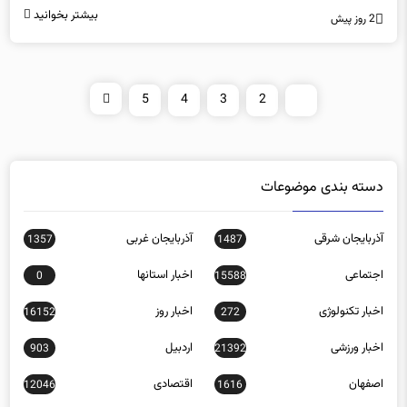
بیشتر بخوانید
2 روز پیش
5
4
3
2
1
دسته بندی موضوعات
آذربایجان شرقی
آذربایجان غربی
1357
1487
اجتماعی
اخبار استانها
0
15588
اخبار تکنولوژی
اخبار روز
16152
272
اخبار ورزشی
اردبیل
903
21392
اصفهان
اقتصادی
12046
1616