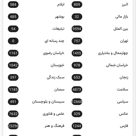
البرز
ایلام
584
809
بازار مالی
بوشهر
485
32
بین الملل
تبلیغات
54
9594
تهران
چند رسانه ای
0
757
چهارمحال و بختیاری
خراسان رضوی
1161
1455
خراسان شمالی
خوزستان
1042
978
زنجان
سبک زندگی
397
653
سلامت
سمنان
1185
4873
سیاسی
سیستان و بلوچستان
491
12668
عکس
علمی و فناوری
7632
329
فارس
فرهنگ و هنر
23256
1244