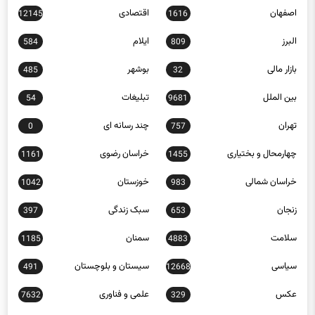
اصفهان
اقتصادی
12145
1616
البرز
ایلام
584
809
بازار مالی
بوشهر
485
32
بین الملل
تبلیغات
54
9681
تهران
چند رسانه ای
0
757
چهارمحال و بختیاری
خراسان رضوی
1161
1455
خراسان شمالی
خوزستان
1042
983
زنجان
سبک زندگی
397
653
سلامت
سمنان
1185
4883
سیاسی
سیستان و بلوچستان
491
12668
عکس
علمی و فناوری
7632
329