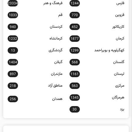
فارس
فرهنگ و هنر
23334
1244
قزوین
قم
1033
770
کاریکاتور
کردستان
940
452
کرمان
کرمانشاه
1232
1877
کهگیلویه و بویراحمد
گردشگری
13
1299
گلستان
گیلان
1404
568
لرستان
مازندران
897
1161
مرکزی
مناطق آزاد
218
563
هرمزگان
1345
همدان
256
یزد
30