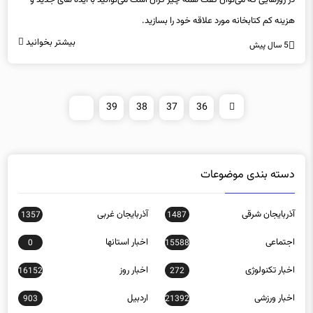
در روزهایی که می‌توان گفت همه چیز گران است می‌توانید با ایده های جدید و
هزینه کم کتابخانه مورد علاقه خود را بسازید.
بیشتر بخوانید
5 سال پیش
40
39
38
37
36
دسته بندی موضوعات
آذربایجان شرقی
آذربایجان غربی
1357
1487
اجتماعی
اخبار استانها
0
15588
اخبار تکنولوژی
اخبار روز
16152
272
اخبار ورزشی
اردبیل
903
21392