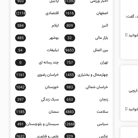
اخبار ورزشی
اردبیل
903
21392
اصفهان
اقتصادی
12118
1616
د، گفت:
البرز
ایلام
584
809
وانید
بازار مالی
بوشهر
485
32
بین الملل
تبلیغات
54
9653
تهران
چند رسانه ای
0
757
چهارمحال و بختیاری
خراسان رضوی
1161
1455
خراسان شمالی
خوزستان
1042
983
ته‌اند؛ دارویی
زنجان
سبک زندگی
397
653
وانید
سلامت
سمنان
1185
4883
سیاسی
سیستان و بلوچستان
491
12668
عکس
علمی و فناوری
7632
329