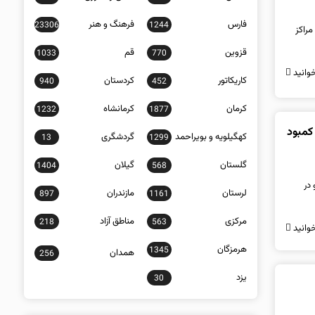
فارس
فرهنگ و هنر
23306
1244
مراکز
قزوین
قم
1033
770
وانید
کاریکاتور
کردستان
940
452
کرمان
کرمانشاه
1232
1877
 کمبود
کهگیلویه و بویراحمد
گردشگری
13
1299
گلستان
گیلان
1404
568
 در
لرستان
مازندران
897
1161
مرکزی
مناطق آزاد
218
563
وانید
هرمزگان
1345
همدان
256
یزد
30