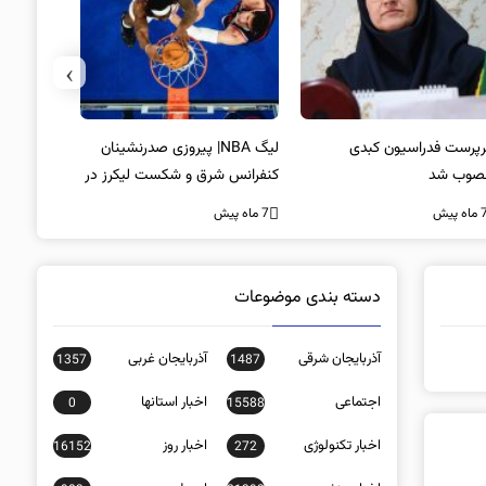
›
پرست فدراسیون کبدی
لیگ NBA| پیروزی صدرنشینان
خط و نشان
صوب شد
کنفرانس شرق و شکست لیکرز در
7 ماه پیش
غیاب جیمز
ه پیش
7 ماه پیش
دسته بندی موضوعات
آذربایجان شرقی
آذربایجان غربی
1357
1487
اجتماعی
اخبار استانها
0
15588
اخبار تکنولوژی
اخبار روز
16152
272