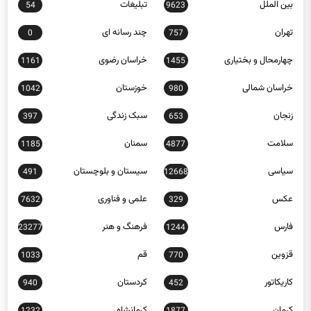
بین الملل
تبلیغات
54
9623
تهران
چند رسانه ای
0
757
چهارمحال و بختیاری
خراسان رضوی
1161
1455
خراسان شمالی
خوزستان
1042
980
زنجان
سبک زندگی
397
653
سلامت
سمنان
1185
4877
سیاسی
سیستان و بلوچستان
491
12668
عکس
علمی و فناوری
7632
329
فارس
فرهنگ و هنر
23277
1244
قزوین
قم
1033
770
کاریکاتور
کردستان
940
452
کرمان
کرمانشاه
1232
1877