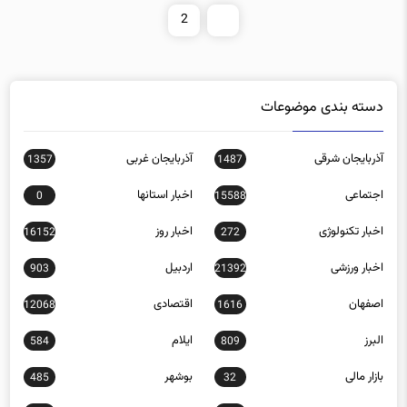
2
1
دسته بندی موضوعات
آذربایجان شرقی
آذربایجان غربی
1357
1487
اجتماعی
اخبار استانها
0
15588
اخبار تکنولوژی
اخبار روز
16152
272
اخبار ورزشی
اردبیل
903
21392
اصفهان
اقتصادی
12068
1616
البرز
ایلام
584
809
بازار مالی
بوشهر
485
32