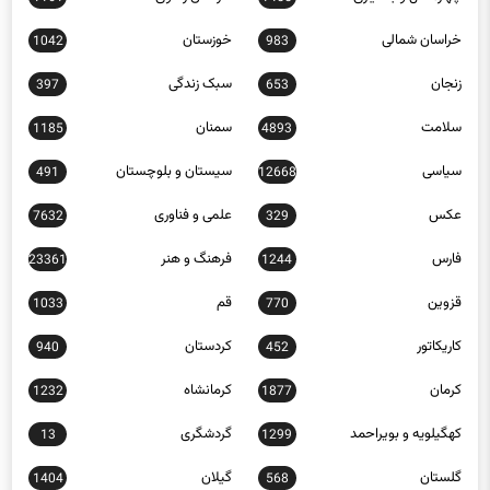
خراسان شمالی
خوزستان
1042
983
زنجان
سبک زندگی
397
653
سلامت
سمنان
1185
4893
سیاسی
سیستان و بلوچستان
491
12668
عکس
علمی و فناوری
7632
329
فارس
فرهنگ و هنر
23361
1244
قزوین
قم
1033
770
کاریکاتور
کردستان
940
452
کرمان
کرمانشاه
1232
1877
کهگیلویه و بویراحمد
گردشگری
13
1299
گلستان
گیلان
1404
568