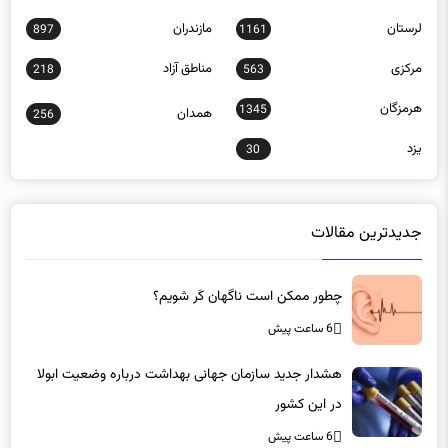
لرستان
مازندران
897
1161
مرکزی
مناطق آزاد
218
563
هرمزگان
1345
همدان
256
یزد
30
جدیدترین مقالات
چطور ممکن است ناگهان کَر شویم؟
6 ساعت پیش
هشدار جدید سازمان جهانی بهداشت درباره وضعیت ابولا
در این کشور
6 ساعت پیش