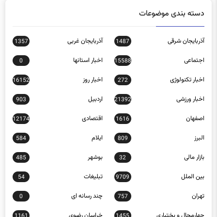
دسته بندی موضوعات
آذربایجان شرقی
آذربایجان غربی
1357
1487
اجتماعی
اخبار استانها
0
15588
اخبار تکنولوژی
اخبار روز
16152
272
اخبار ورزشی
اردبیل
903
21392
اصفهان
اقتصادی
12174
1616
البرز
ایلام
584
809
بازار مالی
بوشهر
485
32
بین الملل
تبلیغات
54
9709
تهران
چند رسانه ای
0
757
چهارمحال و بختیاری
خراسان رضوی
1161
1455