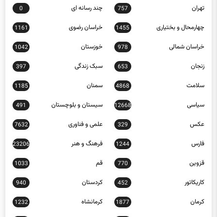
تهران
چند رسانه ای
0
757
چهارمحال و بختیاری
خراسان رضوی
1161
1455
خراسان شمالی
خوزستان
1042
978
زنجان
سبک زندگی
397
653
سلامت
سمنان
1185
4868
سیاسی
سیستان و بلوچستان
491
12668
عکس
علمی و فناوری
7632
329
فارس
فرهنگ و هنر
23206
1244
قزوین
قم
1033
770
کاریکاتور
کردستان
940
452
کرمان
کرمانشاه
1232
1877