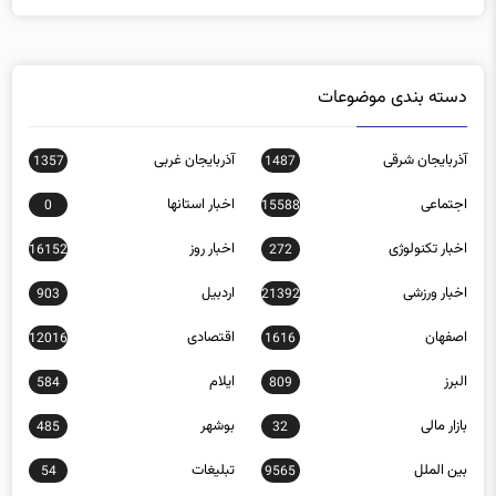
دسته بندی موضوعات
آذربایجان شرقی
آذربایجان غربی
1357
1487
اجتماعی
اخبار استانها
0
15588
اخبار تکنولوژی
اخبار روز
16152
272
اخبار ورزشی
اردبیل
903
21392
اصفهان
اقتصادی
12016
1616
البرز
ایلام
584
809
بازار مالی
بوشهر
485
32
بین الملل
تبلیغات
54
9565