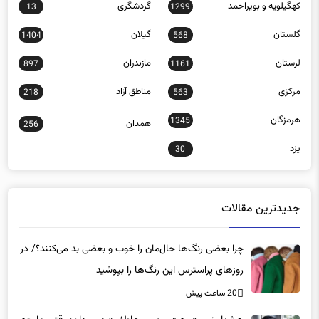
کهگیلویه و بویراحمد
گردشگری
13
1299
گلستان
گیلان
1404
568
لرستان
مازندران
897
1161
مرکزی
مناطق آزاد
218
563
هرمزگان
1345
همدان
256
یزد
30
جدیدترین مقالات
چرا بعضی رنگ‌ها حال‌مان را خوب و بعضی بد می‌کنند؟/ در
روزهای پراسترس این رنگ‌ها را بپوشید
20 ساعت پیش