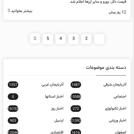
قیمت دلار، یورو و سایر ارزها اعلام شد.
بیشتر بخوانید
1 روز پیش
5
4
3
2
1
دسته بندی موضوعات
آذربایجان شرقی
آذربایجان غربی
1357
1487
اجتماعی
اخبار استانها
0
15588
اخبار تکنولوژی
اخبار روز
16152
272
اخبار ورزشی
اردبیل
903
21392
اصفهان
اقتصادی
12046
1616