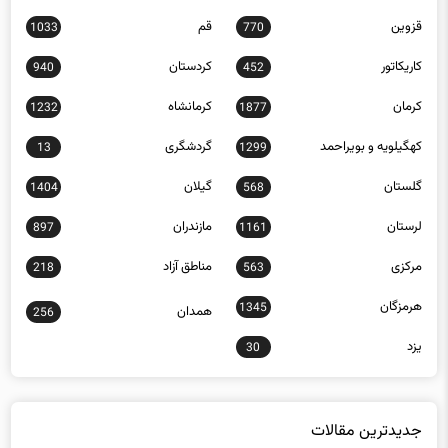
قزوین
قم
1033
770
کاریکاتور
کردستان
940
452
کرمان
کرمانشاه
1232
1877
کهگیلویه و بویراحمد
گردشگری
13
1299
گلستان
گیلان
1404
568
لرستان
مازندران
897
1161
مرکزی
مناطق آزاد
218
563
هرمزگان
1345
همدان
256
یزد
30
جدیدترین مقالات