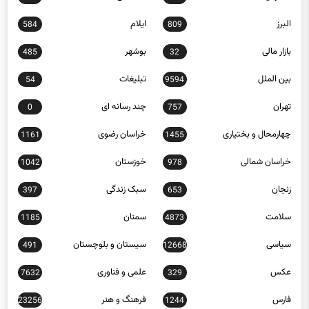
البرز
ایلام
584
809
بازار مالی
بوشهر
485
32
بین الملل
تبلیغات
54
9594
تهران
چند رسانه ای
0
757
چهارمحال و بختیاری
خراسان رضوی
1161
1455
خراسان شمالی
خوزستان
1042
978
زنجان
سبک زندگی
397
653
سلامت
سمنان
1185
4873
سیاسی
سیستان و بلوچستان
491
12668
عکس
علمی و فناوری
7632
329
فارس
فرهنگ و هنر
23256
1244