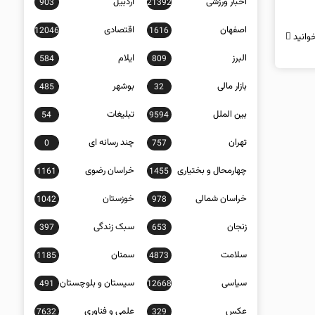
اخبار ورزشی
اردبیل
903
21392
اصفهان
اقتصادی
12046
1616
وانید
البرز
ایلام
584
809
بازار مالی
بوشهر
485
32
بین الملل
تبلیغات
54
9594
تهران
چند رسانه ای
0
757
چهارمحال و بختیاری
خراسان رضوی
1161
1455
خراسان شمالی
خوزستان
1042
978
زنجان
سبک زندگی
397
653
سلامت
سمنان
1185
4873
سیاسی
سیستان و بلوچستان
491
12668
عکس
علمی و فناوری
7632
329