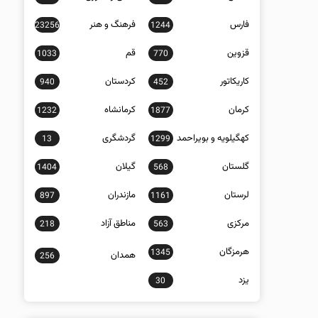
فارس
فرهنگ و هنر
23256
1244
قزوین
قم
1033
770
کاریکاتور
کردستان
940
452
کرمان
کرمانشاه
1232
1877
کهگیلویه و بویراحمد
گردشگری
13
1299
گلستان
گیلان
1404
568
لرستان
مازندران
897
1161
مرکزی
مناطق آزاد
218
563
هرمزگان
1345
همدان
256
یزد
30