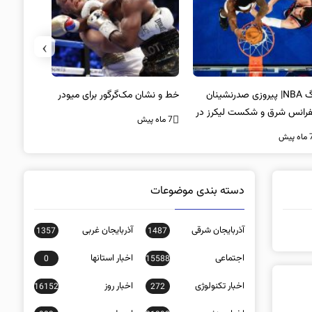
›
لیگ NBA| پیروزی صدرنشینان
خط و نشان مک‌گرگور برای میودر
سکوت محض
فرانس شرق و شکست لیکرز در
غیبت سید
7 ماه پیش
اب جیمز
است؟
ه پیش
7 ماه پیش
دسته بندی موضوعات
آذربایجان شرقی
آذربایجان غربی
1357
1487
اجتماعی
اخبار استانها
0
15588
اخبار تکنولوژی
اخبار روز
16152
272