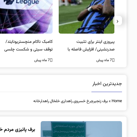
‹
 انتخاب
پیروزی اینتر برای تثبیت
کامبک ناکام منچستریونایتد/
صدرنشینی/ افزایش فاصله با
توقف سیتی و شکست چلسی
ناپولی
7 ماه پیش
7 ماه پیش
جدیدترین اخبار
Home
»
برف زنجیرچرخ خسروی راهداری خلخال راهدارخانه
برف پائیزی مردم خ