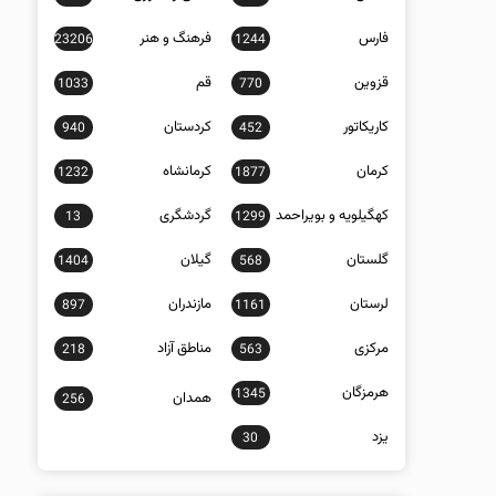
فارس
فرهنگ و هنر
23206
1244
قزوین
قم
1033
770
کاریکاتور
کردستان
940
452
کرمان
کرمانشاه
1232
1877
کهگیلویه و بویراحمد
گردشگری
13
1299
گلستان
گیلان
1404
568
لرستان
مازندران
897
1161
مرکزی
مناطق آزاد
218
563
هرمزگان
1345
همدان
256
یزد
30