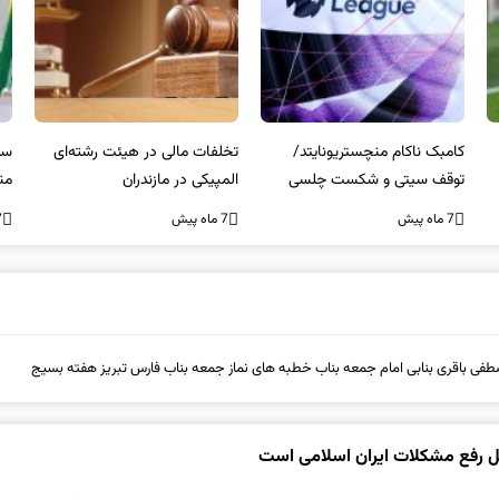
کامبک ناکام منچستریونایتد/
تخلفات مالی در هیئت رشته‌ای
سر
توقف سیتی و شکست چلسی
المپیکی در مازندران
من
7 ماه پیش
7 ماه پیش
7 ما
طفی باقری بنابی امام جمعه بناب خطبه های نماز جمعه بناب فارس تبریز هفته بسیج
ل رفع مشکلات ایران اسلامی است