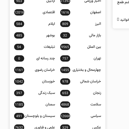
اخبار ورزشی
اردبیل
903
21392
چشم طمع
اصفهان
اقتصادی
12016
1616
وانید
البرز
ایلام
584
809
بازار مالی
بوشهر
485
32
بین الملل
تبلیغات
54
9565
تهران
چند رسانه ای
0
757
چهارمحال و بختیاری
خراسان رضوی
1161
1455
خراسان شمالی
خوزستان
1042
978
زنجان
سبک زندگی
397
653
سلامت
سمنان
1185
4868
سیاسی
سیستان و بلوچستان
491
12668
عکس
علمی و فناوری
7632
329