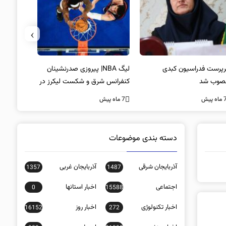
›
پرست فدراسیون کبدی
لیگ NBA| پیروزی صدرنشینان
خط و نشان
صوب شد
کنفرانس شرق و شکست لیکرز در
7 ماه پیش
غیاب جیمز
ه پیش
7 ماه پیش
دسته بندی موضوعات
آذربایجان شرقی
آذربایجان غربی
1357
1487
اجتماعی
اخبار استانها
0
15588
اخبار تکنولوژی
اخبار روز
16152
272