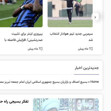
‹
 به فینال
سرمربی جدید تیم هوادار انتخاب
پیروزی اینتر برای تثبیت
شد
صدرنشینی/ افزایش فاصله با
ناپولی
7 ماه پیش
7 ماه پیش
جدیدترین اخبار
Home
»
بسیج اصناف و بازاریان بسیج جمهوری اسلامی ایران امام جمعه تبریز مص
تفکر بسیجی راه ح