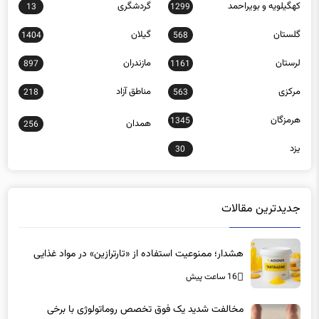
کهگیلویه و بویراحمد
گردشگری
13
1299
گلستان
گیلان
1404
568
لرستان
مازندران
897
1161
مرکزی
مناطق آزاد
218
563
هرمزگان
1345
همدان
256
یزد
30
جدیدترین مقالات
هشدار؛ ممنوعیت استفاده از «تارترازین» در مواد غذایی
16 ساعت پیش
مخالفت شدید یک فوق تخصص روماتولوژی با برخی