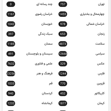
تهران
چند رسانه ای
0
757
چهارمحال و بختیاری
خراسان رضوی
1161
1455
خراسان شمالی
خوزستان
1042
978
زنجان
سبک زندگی
397
653
سلامت
سمنان
1185
4873
سیاسی
سیستان و بلوچستان
491
12668
عکس
علمی و فناوری
7632
329
فارس
فرهنگ و هنر
23256
1244
قزوین
قم
1033
770
کاریکاتور
کردستان
940
452
کرمان
کرمانشاه
1232
1877