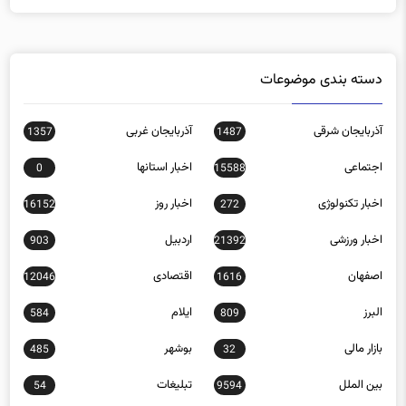
دسته بندی موضوعات
آذربایجان شرقی
آذربایجان غربی
1357
1487
اجتماعی
اخبار استانها
0
15588
اخبار تکنولوژی
اخبار روز
16152
272
اخبار ورزشی
اردبیل
903
21392
اصفهان
اقتصادی
12046
1616
البرز
ایلام
584
809
بازار مالی
بوشهر
485
32
بین الملل
تبلیغات
54
9594