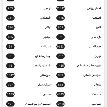
اخبار ورزشی
اردبیل
903
21392
اصفهان
اقتصادی
12118
1616
البرز
ایلام
584
809
بازار مالی
بوشهر
485
32
بین الملل
تبلیغات
54
9653
تهران
چند رسانه ای
0
757
چهارمحال و بختیاری
خراسان رضوی
1161
1455
خراسان شمالی
خوزستان
1042
983
زنجان
سبک زندگی
397
653
سلامت
سمنان
1185
4883
سیاسی
سیستان و بلوچستان
491
12668