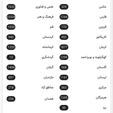
عکس
علمی و فناوری
7632
329
فارس
فرهنگ و هنر
23334
1244
قزوین
قم
1033
770
کاریکاتور
کردستان
940
452
کرمان
کرمانشاه
1232
1877
کهگیلویه و بویراحمد
گردشگری
13
1299
گلستان
گیلان
1404
568
لرستان
مازندران
897
1161
مرکزی
مناطق آزاد
218
563
هرمزگان
1345
همدان
256
یزد
30