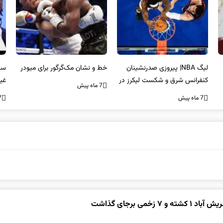
لیگ NBA| پیروزی صدرنشینان
خط و نشان مک‌گرگور برای میودر
سک
کنفرانس شرق و شکست لیکرز در
غی
7 ماه پیش
غیاب جیمز
اس
7 ماه پیش
7 ما
 زخمی برجای گذاشت