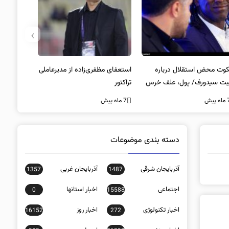
›
وت محض استقلال درباره
استعفای مظفری‌زاده از مدیرعاملی
بت سیدورف/ پول، علف خرس
تراکتور
ت؟
ه پیش
7 ماه پیش
دسته بندی موضوعات
آذربایجان شرقی
آذربایجان غربی
1357
1487
اجتماعی
اخبار استانها
0
15588
اخبار تکنولوژی
اخبار روز
16152
272