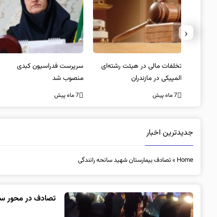
‹
یتد/
تخلفات مالی در هیئت رشته‌ای
سرپرست فدراسیون کبدی
لسی
المپیکی در مازندران
منصوب شد
7 ماه پیش
7 ماه پیش
جدیدترین اخبار
Home
»
تصادف بیمارستان شهید سانحه رانندگی
تصادف در محور سریش آباد ۱ کشته و ۷