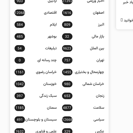
اخبار ورزشی
اردبیل
903
21392
اد خبر
اصفهان
اقتصادی
12068
1616
وانید
البرز
ایلام
584
809
بازار مالی
بوشهر
485
32
بین الملل
تبلیغات
54
9623
تهران
چند رسانه ای
0
757
چهارمحال و بختیاری
خراسان رضوی
1161
1455
خراسان شمالی
خوزستان
1042
980
زنجان
سبک زندگی
397
653
سلامت
سمنان
1185
4877
سیاسی
سیستان و بلوچستان
491
12668
عکس
علمی و فناوری
7632
329