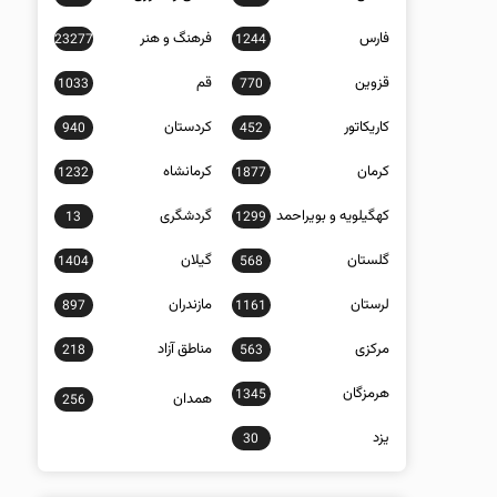
فارس
فرهنگ و هنر
23277
1244
قزوین
قم
1033
770
کاریکاتور
کردستان
940
452
کرمان
کرمانشاه
1232
1877
کهگیلویه و بویراحمد
گردشگری
13
1299
گلستان
گیلان
1404
568
لرستان
مازندران
897
1161
مرکزی
مناطق آزاد
218
563
هرمزگان
1345
همدان
256
یزد
30