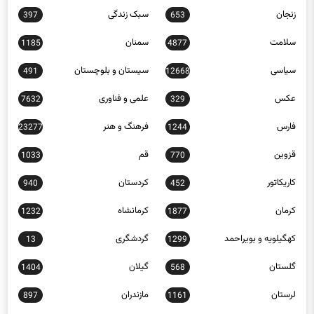
زنجان
سبک زندگی
397
653
سلامت
سمنان
1185
4877
سیاسی
سیستان و بلوچستان
491
12668
عکس
علمی و فناوری
7632
329
فارس
فرهنگ و هنر
23277
1244
قزوین
قم
1033
770
کاریکاتور
کردستان
940
452
کرمان
کرمانشاه
1232
1877
کهگیلویه و بویراحمد
گردشگری
13
1299
گلستان
گیلان
1404
568
لرستان
مازندران
897
1161