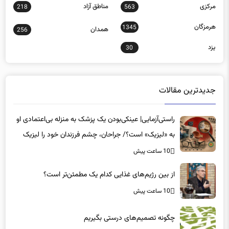
مرکزی
مناطق آزاد
218
563
هرمزگان
1345
همدان
256
یزد
30
جدیدترین مقالات
راستی‌آزمایی| عینکی‌بودن یک پزشک به منزله بی‌اعتمادی او
به «لیزیک» است؟/ جراحان، چشم فرزندان خود را لیزیک
می‌کنند؟
10 ساعت پیش
از بین رژیم‌های غذایی کدام یک مطمئن‌تر است؟‌
10 ساعت پیش
چگونه تصمیم‌های درستی بگیریم