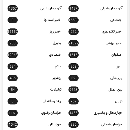
آذربایجان شرقی
آذربایجان غربی
1357
1487
اجتماعی
اخبار استانها
0
15588
اخبار تکنولوژی
اخبار روز
16152
272
اخبار ورزشی
اردبیل
903
21392
اصفهان
اقتصادی
12068
1616
البرز
ایلام
584
809
بازار مالی
بوشهر
485
32
بین الملل
تبلیغات
54
9623
تهران
چند رسانه ای
0
757
چهارمحال و بختیاری
خراسان رضوی
1161
1455
خراسان شمالی
خوزستان
1042
980