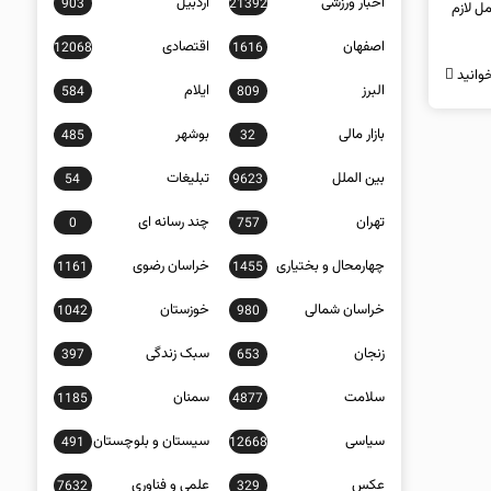
اخبار ورزشی
اردبیل
903
21392
ل لازم
اصفهان
اقتصادی
12068
1616
وانید
البرز
ایلام
584
809
بازار مالی
بوشهر
485
32
بین الملل
تبلیغات
54
9623
تهران
چند رسانه ای
0
757
چهارمحال و بختیاری
خراسان رضوی
1161
1455
خراسان شمالی
خوزستان
1042
980
زنجان
سبک زندگی
397
653
سلامت
سمنان
1185
4877
سیاسی
سیستان و بلوچستان
491
12668
عکس
علمی و فناوری
7632
329