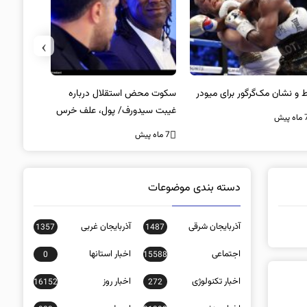
›
 و نشان مک‌گرگور برای میودر
سکوت محض استقلال درباره
استعفای مظ
غیبت سیدورف/ پول، علف خرس
تراکتور
ه پیش
است؟
7 ماه پیش
7 ماه پیش
دسته بندی موضوعات
آذربایجان شرقی
آذربایجان غربی
1357
1487
اجتماعی
اخبار استانها
0
15588
اخبار تکنولوژی
اخبار روز
16152
272