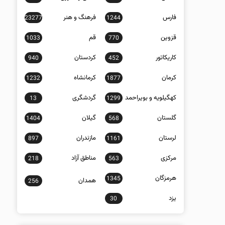
فارس
فرهنگ و هنر
23277
1244
قزوین
قم
1033
770
کاریکاتور
کردستان
940
452
کرمان
کرمانشاه
1232
1877
کهگیلویه و بویراحمد
گردشگری
13
1299
گلستان
گیلان
1404
568
لرستان
مازندران
897
1161
مرکزی
مناطق آزاد
218
563
هرمزگان
1345
همدان
256
یزد
30