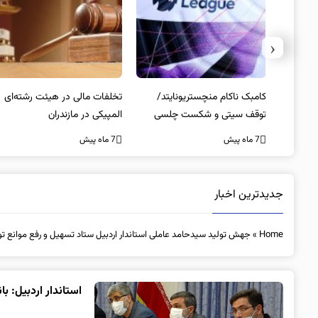
‹
کامبک ناکام منچستریونایتد/
تخلفات مالی در هیئت رشته‌ای
 با
توقف سیتی و شکست چلسی
المپیکی در مازندران
7 ماه پیش
7 ماه پیش
جدیدترین اخبار
Home
»
جهش تولید سیدحامد عاملی استاندار اردبیل ستاد تسهیل و رفع موانع تول
استاندار اردبیل: ب