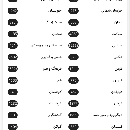
خراسان شمالی
خوزستان
1042
978
زنجان
سبک زندگی
397
653
سلامت
سمنان
1185
4868
سیاسی
سیستان و بلوچستان
491
12668
عکس
علمی و فناوری
7632
329
فارس
فرهنگ و هنر
23206
1244
قزوین
قم
1033
770
کاریکاتور
کردستان
940
452
کرمان
کرمانشاه
1232
1877
کهگیلویه و بویراحمد
گردشگری
13
1299
گلستان
گیلان
1404
568