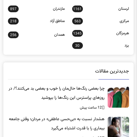
لرستان
مازندران
897
1161
مرکزی
مناطق آزاد
218
563
هرمزگان
1345
همدان
256
یزد
30
جدیدترین مقالات
چرا بعضی رنگ‌ها حال‌مان را خوب و بعضی بد می‌کنند؟/ در
روزهای پراسترس این رنگ‌ها را بپوشید
12 ساعت پیش
هشدار نسبت به «بی‌حسی عاطفی» در مردان؛ وقتی جامعه
بیماری را با قدرت اشتباه می‌گیرد