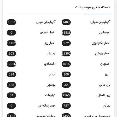
دسته بندی موضوعات
آذربایجان شرقی
آذربایجان غربی
1357
1487
اجتماعی
اخبار استانها
0
15588
اخبار تکنولوژی
اخبار روز
16152
272
اخبار ورزشی
اردبیل
903
21392
اصفهان
اقتصادی
12016
1616
البرز
ایلام
584
809
بازار مالی
بوشهر
485
32
بین الملل
تبلیغات
54
9565
تهران
چند رسانه ای
0
757
چهارمحال و بختیاری
خراسان رضوی
1161
1455