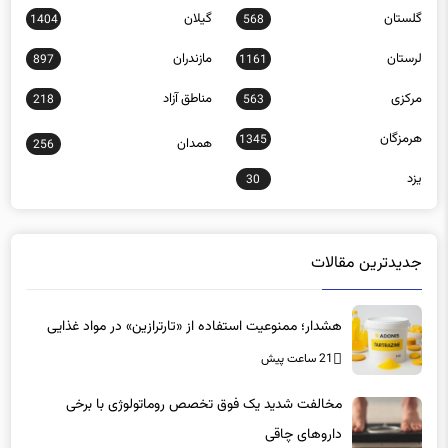
گلستان
گیلان
1404
568
لرستان
مازندران
897
1161
مرکزی
مناطق آزاد
218
563
هرمزگان
1345
همدان
256
یزد
30
جدیدترین مقالات
هشدار؛ ممنوعیت استفاده از «تارترازین» در مواد غذایی
21 ساعت پیش
مخالفت شدید یک فوق تخصص روماتولوژی با برخی
داروهای چاقی