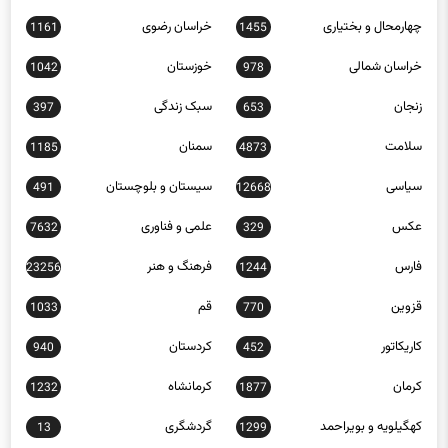
چهارمحال و بختیاری
خراسان رضوی
1161
1455
خراسان شمالی
خوزستان
1042
978
زنجان
سبک زندگی
397
653
سلامت
سمنان
1185
4873
سیاسی
سیستان و بلوچستان
491
12668
عکس
علمی و فناوری
7632
329
فارس
فرهنگ و هنر
23256
1244
قزوین
قم
1033
770
کاریکاتور
کردستان
940
452
کرمان
کرمانشاه
1232
1877
کهگیلویه و بویراحمد
گردشگری
13
1299