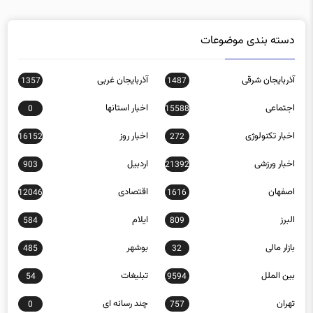
دسته بندی موضوعات
آذربایجان شرقی
آذربایجان غربی
1357
1487
اجتماعی
اخبار استانها
0
15588
اخبار تکنولوژی
اخبار روز
16152
272
اخبار ورزشی
اردبیل
903
21392
اصفهان
اقتصادی
12046
1616
البرز
ایلام
584
809
بازار مالی
بوشهر
485
32
بین الملل
تبلیغات
54
9594
تهران
چند رسانه ای
0
757