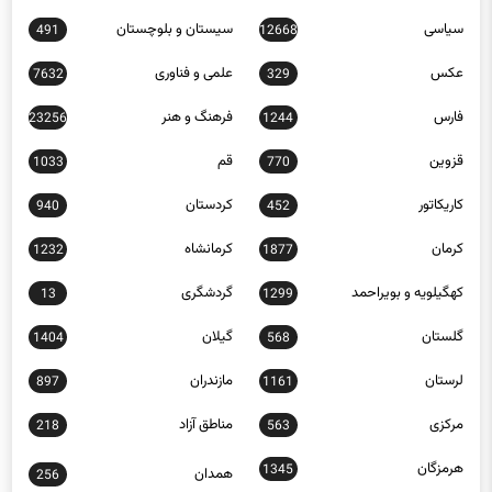
سیاسی
سیستان و بلوچستان
491
12668
عکس
علمی و فناوری
7632
329
فارس
فرهنگ و هنر
23256
1244
قزوین
قم
1033
770
کاریکاتور
کردستان
940
452
کرمان
کرمانشاه
1232
1877
کهگیلویه و بویراحمد
گردشگری
13
1299
گلستان
گیلان
1404
568
لرستان
مازندران
897
1161
مرکزی
مناطق آزاد
218
563
هرمزگان
1345
همدان
256