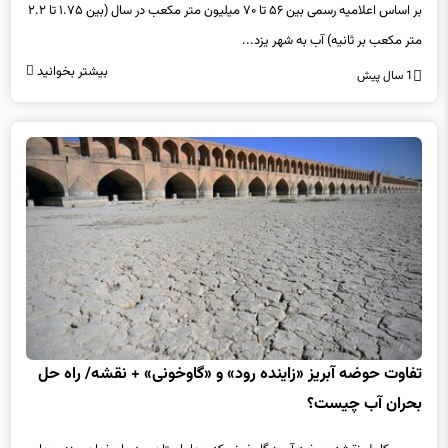
بر اساس اعلامیه رسمی بین ۵۶ تا ۷۰ میلیون متر مکعب در سال (بین ۱.۷۵ تا ۲.۲
متر مکعب بر ثانیه) آب به شهر یزد...
بیشتر بخوانید
1 سال پیش
تفاوت حوضه آبریز «زاینده رود» و «گاوخونی» + نقشه/ راه حل
بحران آب چیست؟