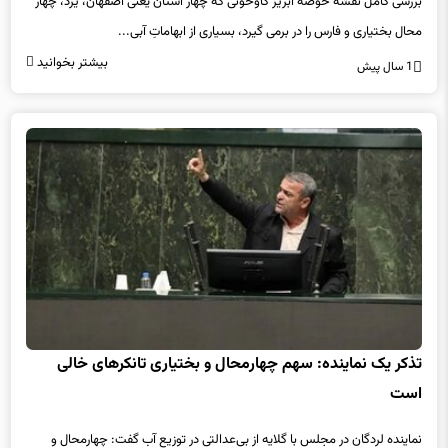
بررسی کامل نقشه حوضه‌ آبریز گاوخونی که چهار استان یعنی اصفهان، یزد، چهار
محال بختیاری و فارس را در برمی گیرد، بسیاری از ابهاماتِ آبی...
بیشتر بخوانید
1 سال پیش
تذکر یک نماینده: سهم چهارمحال و بختیاری تانکرهای خالی
است
نماینده لردگان در مجلس با گلایه از بی‌عدالتی در توزیع آب گفت: چهارمحال و