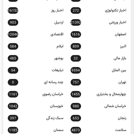
اخبار تکنولوژی
اخبار روز
16152
272
اخبار ورزشی
اردبیل
903
21392
اصفهان
اقتصادی
12046
1616
البرز
ایلام
584
809
بازار مالی
بوشهر
485
32
بین الملل
تبلیغات
54
9594
تهران
چند رسانه ای
0
757
چهارمحال و بختیاری
خراسان رضوی
1161
1455
خراسان شمالی
خوزستان
1042
980
زنجان
سبک زندگی
397
653
سلامت
سمنان
1185
4873