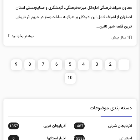
معاون میراث‌فرهنگی اداره‌کل میراث‌فرهنگی، گردشگری و صنایع‌دستی استان
اصفهان از اشراف کامل این اداره‌کل بر هرگونه ساخت‌وساز در حریم اثر تاریخی
نارین قلعه شهر نائین...
بیشتر بخوانید
1 سال پیش
9
8
7
6
5
4
3
2
1
10
دسته بندی موضوعات
آذربایجان شرقی
آذربایجان غربی
1357
1487
اجتماعی
اخبار استانها
0
15588