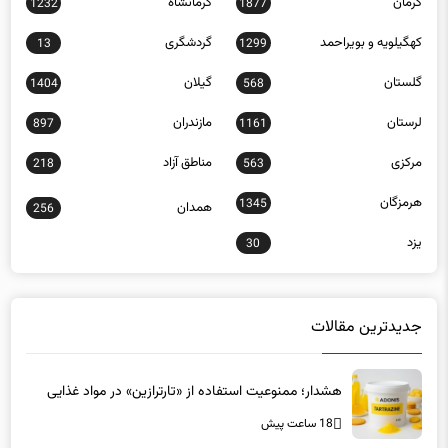
کهگیلویه و بویراحمد
گردشگری
13
1299
گلستان
گیلان
1404
568
لرستان
مازندران
897
1161
مرکزی
مناطق آزاد
218
563
هرمزگان
1345
همدان
256
یزد
30
جدیدترین مقالات
هشدار؛ ممنوعیت استفاده از «تارترازین» در مواد غذایی
18 ساعت پیش
مخالفت شدید یک فوق تخصص روماتولوژی با برخی