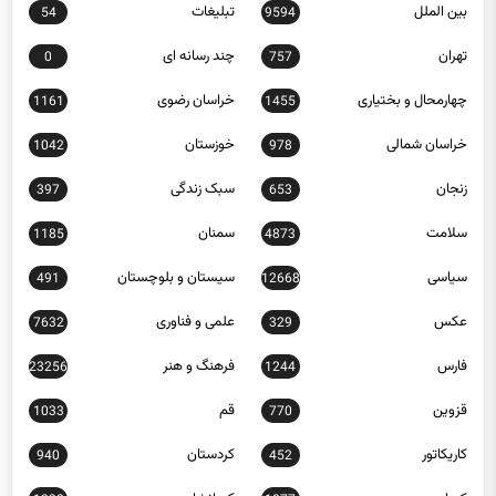
تهران
چند رسانه ای
0
757
چهارمحال و بختیاری
خراسان رضوی
1161
1455
خراسان شمالی
خوزستان
1042
978
زنجان
سبک زندگی
397
653
سلامت
سمنان
1185
4873
سیاسی
سیستان و بلوچستان
491
12668
عکس
علمی و فناوری
7632
329
فارس
فرهنگ و هنر
23256
1244
قزوین
قم
1033
770
کاریکاتور
کردستان
940
452
کرمان
کرمانشاه
1232
1877