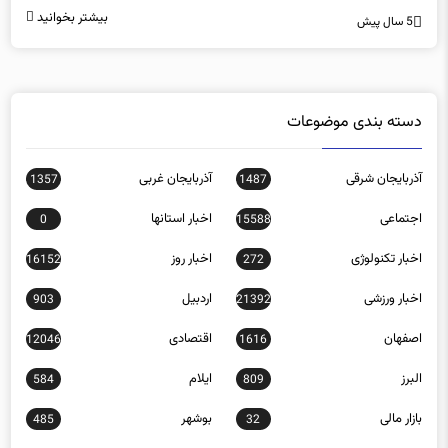
دسته بندی موضوعات
آذربایجان شرقی
آذربایجان غربی
1357
1487
اجتماعی
اخبار استانها
0
15588
اخبار تکنولوژی
اخبار روز
16152
272
اخبار ورزشی
اردبیل
903
21392
اصفهان
اقتصادی
12046
1616
البرز
ایلام
584
809
بازار مالی
بوشهر
485
32
بین الملل
تبلیغات
54
9594