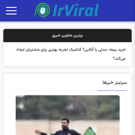
برترین عناوین خبری
خری
سرتیتر خبرها