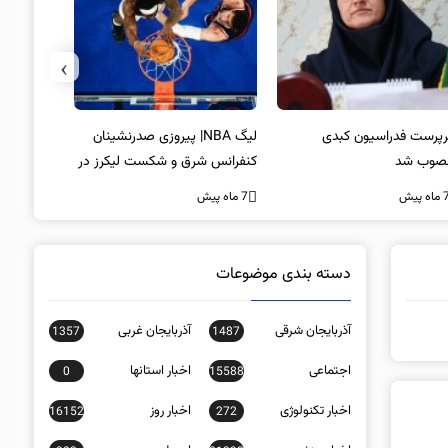
›
پرست فدراسیون کبدی
لیگ NBA| پیروزی صدرنشینان
خط و نشان
صوب شد
کنفرانس شرق و شکست لیکرز در
7 ماه پیش
غیاب جیمز
ه پیش
7 ماه پیش
دسته بندی موضوعات
آذربایجان شرقی
آذربایجان غربی
1357
1487
اجتماعی
اخبار استانها
0
15588
اخبار تکنولوژی
اخبار روز
16152
272