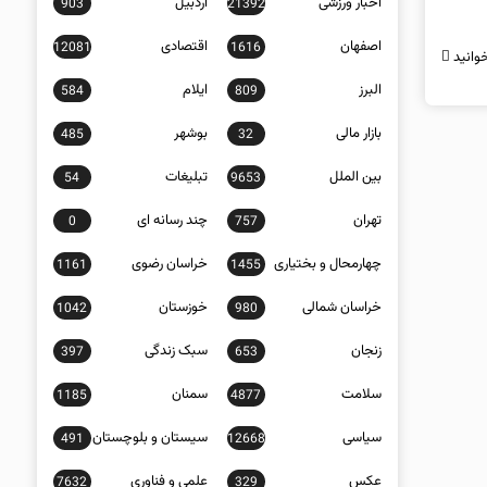
اخبار ورزشی
اردبیل
903
21392
اصفهان
اقتصادی
12081
1616
وانید
البرز
ایلام
584
809
بازار مالی
بوشهر
485
32
بین الملل
تبلیغات
54
9653
تهران
چند رسانه ای
0
757
چهارمحال و بختیاری
خراسان رضوی
1161
1455
خراسان شمالی
خوزستان
1042
980
زنجان
سبک زندگی
397
653
سلامت
سمنان
1185
4877
سیاسی
سیستان و بلوچستان
491
12668
عکس
علمی و فناوری
7632
329