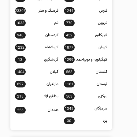
فارس
فرهنگ و هنر
23306
1244
قزوین
قم
1033
770
کاریکاتور
کردستان
940
452
کرمان
کرمانشاه
1232
1877
کهگیلویه و بویراحمد
گردشگری
13
1299
گلستان
گیلان
1404
568
لرستان
مازندران
897
1161
مرکزی
مناطق آزاد
218
563
هرمزگان
1345
همدان
256
یزد
30