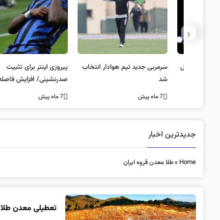
‹
 به فینال
سرمربی جدید تیم هوادار انتخاب
پیروزی اینتر برای تثبیت
شد
صدرنشینی/ افزایش فاصله با
ناپولی
7 ماه پیش
7 ماه پیش
جدیدترین اخبار
Home
»
طلا معدن قروه ایران
تعطیلی معدن طلای