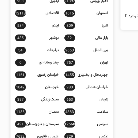
اخبار ورزشی
اردبیل
903
21392
اصفهان
اقتصادی
12118
1616
وانید
البرز
ایلام
584
809
بازار مالی
بوشهر
485
32
بین الملل
تبلیغات
54
9653
تهران
چند رسانه ای
0
757
چهارمحال و بختیاری
خراسان رضوی
1161
1455
خراسان شمالی
خوزستان
1042
983
زنجان
سبک زندگی
397
653
سلامت
سمنان
1185
4883
سیاسی
سیستان و بلوچستان
491
12668
عکس
علمی و فناوری
7632
329