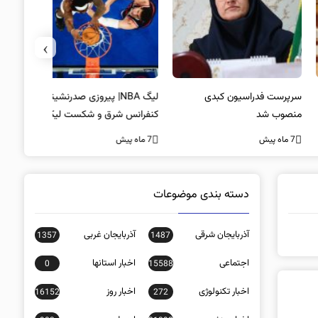
›
پرست فدراسیون کبدی
لیگ NBA| پیروزی صدرنشینان
خط و نشان
صوب شد
کنفرانس شرق و شکست لیکرز در
7 ماه پیش
غیاب جیمز
ه پیش
7 ماه پیش
دسته بندی موضوعات
آذربایجان شرقی
آذربایجان غربی
1357
1487
اجتماعی
اخبار استانها
0
15588
اخبار تکنولوژی
اخبار روز
16152
272