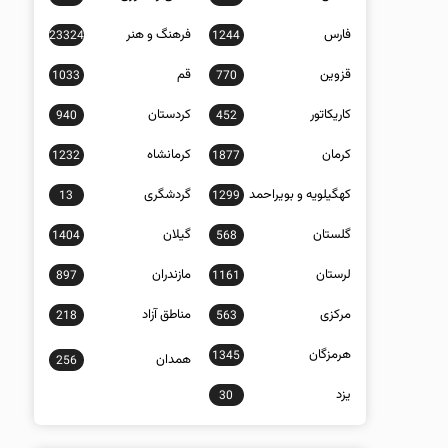
فارس
فرهنگ و هنر
23324
1244
قزوین
قم
1033
770
کاریکاتور
کردستان
940
452
کرمان
کرمانشاه
1232
1877
کهگیلویه و بویراحمد
گردشگری
13
1299
گلستان
گیلان
1404
568
لرستان
مازندران
897
1161
مرکزی
مناطق آزاد
218
563
هرمزگان
1345
همدان
256
یزد
30