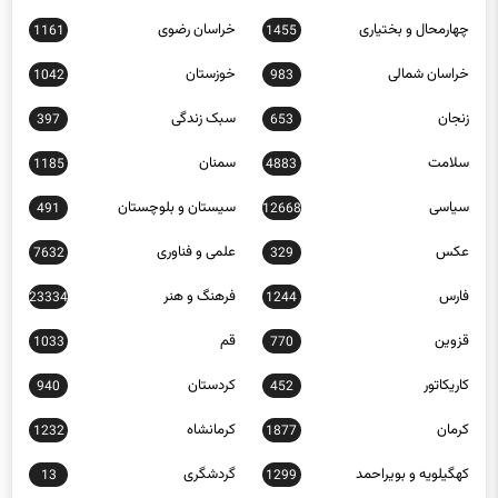
چهارمحال و بختیاری
خراسان رضوی
1161
1455
خراسان شمالی
خوزستان
1042
983
زنجان
سبک زندگی
397
653
سلامت
سمنان
1185
4883
سیاسی
سیستان و بلوچستان
491
12668
عکس
علمی و فناوری
7632
329
فارس
فرهنگ و هنر
23334
1244
قزوین
قم
1033
770
کاریکاتور
کردستان
940
452
کرمان
کرمانشاه
1232
1877
کهگیلویه و بویراحمد
گردشگری
13
1299