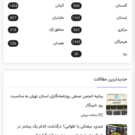
گلستان
گیلان
1404
568
لرستان
مازندران
897
1161
مرکزی
مناطق آزاد
218
563
هرمزگان
1345
همدان
256
یزد
30
جدیدترین مقالات
بیانیه انجمن صنفی روزنامه‌نگاران استان تهران به مناسبت
روز خبرنگار
5 ساعت پیش
عبدی، بیضائی یا تقوایی؟ درگذشت کدام یک بیشتر در