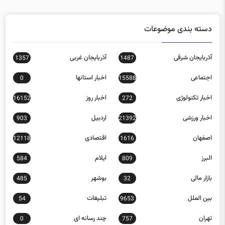
دسته بندی موضوعات
آذربایجان شرقی
آذربایجان غربی
1357
1487
اجتماعی
اخبار استانها
0
15588
اخبار تکنولوژی
اخبار روز
16152
272
اخبار ورزشی
اردبیل
903
21392
اصفهان
اقتصادی
12118
1616
البرز
ایلام
584
809
بازار مالی
بوشهر
485
32
بین الملل
تبلیغات
54
9653
تهران
چند رسانه ای
0
757