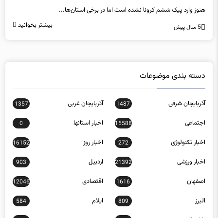
بیشتر بخوانید
5 سال پیش
دسته بندی موضوعات
آذربایجان شرقی
آذربایجان غربی
1357
1487
اجتماعی
اخبار استانها
0
15588
اخبار تکنولوژی
اخبار روز
16152
272
اخبار ورزشی
اردبیل
903
21392
اصفهان
اقتصادی
12046
1616
البرز
ایلام
584
809
بازار مالی
بوشهر
485
32