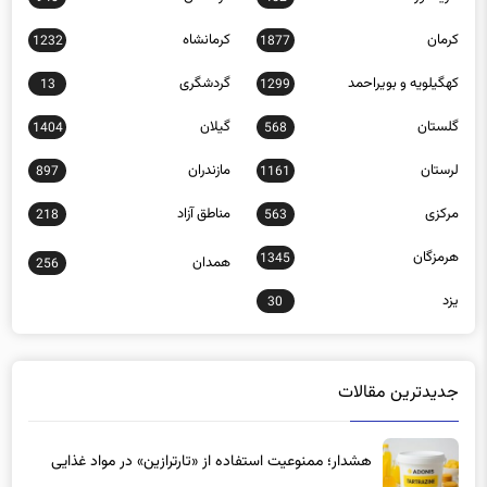
کرمان
کرمانشاه
1232
1877
کهگیلویه و بویراحمد
گردشگری
13
1299
گلستان
گیلان
1404
568
لرستان
مازندران
897
1161
مرکزی
مناطق آزاد
218
563
هرمزگان
1345
همدان
256
یزد
30
جدیدترین مقالات
هشدار؛ ممنوعیت استفاده از «تارترازین» در مواد غذایی
16 ساعت پیش