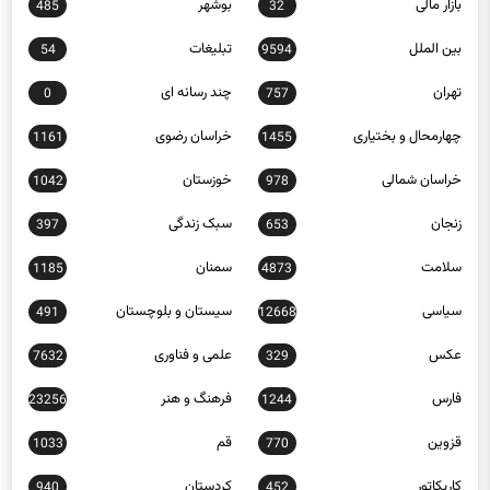
بین الملل
تبلیغات
54
9594
تهران
چند رسانه ای
0
757
چهارمحال و بختیاری
خراسان رضوی
1161
1455
خراسان شمالی
خوزستان
1042
978
زنجان
سبک زندگی
397
653
سلامت
سمنان
1185
4873
سیاسی
سیستان و بلوچستان
491
12668
عکس
علمی و فناوری
7632
329
فارس
فرهنگ و هنر
23256
1244
قزوین
قم
1033
770
کاریکاتور
کردستان
940
452