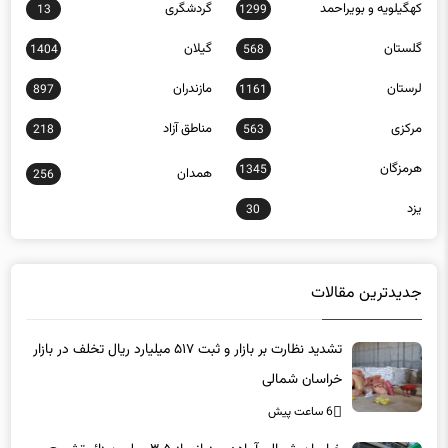
کهگیلویه و بویراحمد
گردشگری
13
1299
گلستان
گیلان
1404
568
لرستان
مازندران
897
1161
مرکزی
مناطق آزاد
218
563
هرمزگان
1345
همدان
256
یزد
30
جدیدترین مقالات
تشدید نظارت بر بازار و ثبت ۵۱۷ میلیارد ریال تخلف در بازار
خراسان شمالی
6 ساعت پیش