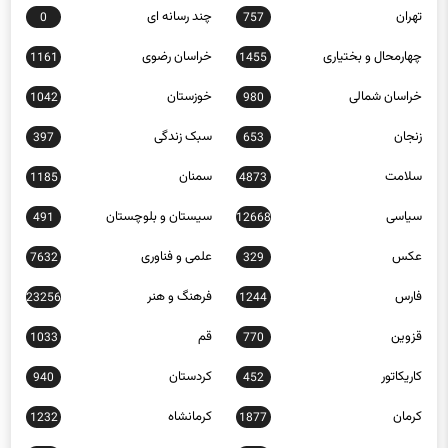
تهران
چند رسانه ای
0
757
چهارمحال و بختیاری
خراسان رضوی
1161
1455
خراسان شمالی
خوزستان
1042
980
زنجان
سبک زندگی
397
653
سلامت
سمنان
1185
4873
سیاسی
سیستان و بلوچستان
491
12668
عکس
علمی و فناوری
7632
329
فارس
فرهنگ و هنر
23256
1244
قزوین
قم
1033
770
کاریکاتور
کردستان
940
452
کرمان
کرمانشاه
1232
1877