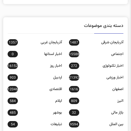
دسته بندی موضوعات
آذربایجان شرقی
آذربایجان غربی
1357
1487
اجتماعی
اخبار استانها
0
15588
اخبار تکنولوژی
اخبار روز
16152
272
اخبار ورزشی
اردبیل
903
21392
اصفهان
اقتصادی
12046
1616
البرز
ایلام
584
809
بازار مالی
بوشهر
485
32
بین الملل
تبلیغات
54
9594