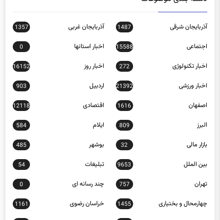
آذربایجان شرقی
آذربایجان غربی
1357
1487
اجتماعی
اخبار استانها
0
15588
اخبار تکنولوژی
اخبار روز
16152
272
اخبار ورزشی
اردبیل
903
21392
اصفهان
اقتصادی
12118
1616
البرز
ایلام
584
809
بازار مالی
بوشهر
485
32
بین الملل
تبلیغات
54
9653
تهران
چند رسانه ای
0
757
چهارمحال و بختیاری
خراسان رضوی
1161
1455