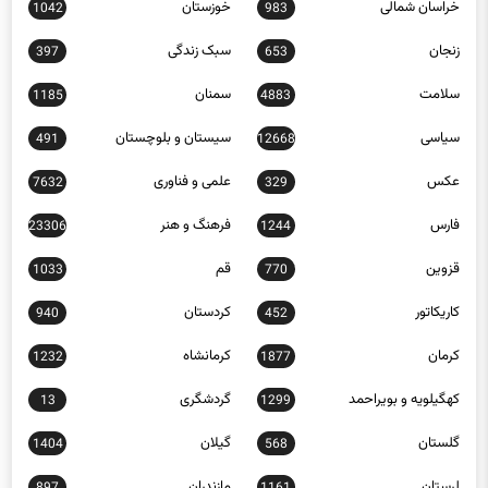
خراسان شمالی
خوزستان
1042
983
زنجان
سبک زندگی
397
653
سلامت
سمنان
1185
4883
سیاسی
سیستان و بلوچستان
491
12668
عکس
علمی و فناوری
7632
329
فارس
فرهنگ و هنر
23306
1244
قزوین
قم
1033
770
کاریکاتور
کردستان
940
452
کرمان
کرمانشاه
1232
1877
کهگیلویه و بویراحمد
گردشگری
13
1299
گلستان
گیلان
1404
568
لرستان
مازندران
897
1161