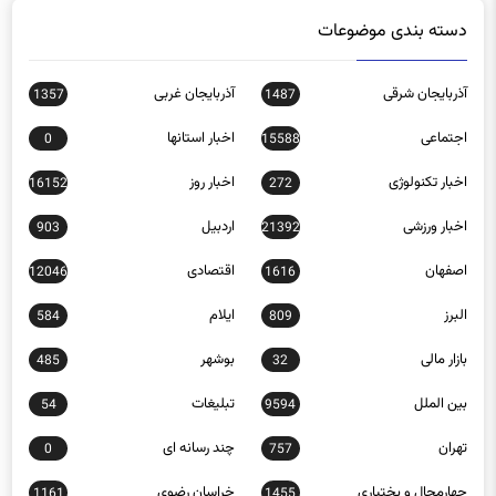
دسته بندی موضوعات
آذربایجان شرقی
آذربایجان غربی
1357
1487
اجتماعی
اخبار استانها
0
15588
اخبار تکنولوژی
اخبار روز
16152
272
اخبار ورزشی
اردبیل
903
21392
اصفهان
اقتصادی
12046
1616
البرز
ایلام
584
809
بازار مالی
بوشهر
485
32
بین الملل
تبلیغات
54
9594
تهران
چند رسانه ای
0
757
چهارمحال و بختیاری
خراسان رضوی
1161
1455