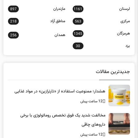
لرستان
مازندران
897
1161
مرکزی
مناطق آزاد
218
563
هرمزگان
1345
همدان
256
یزد
30
جدیدترین مقالات
هشدار؛ ممنوعیت استفاده از «تارترازین» در مواد غذایی
12 ساعت پیش
مخالفت شدید یک فوق تخصص روماتولوژی با برخی
داروهای چاقی
12 ساعت پیش