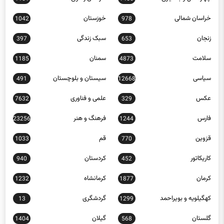
خراسان شمالی
خوزستان
1042
978
زنجان
سبک زندگی
397
653
سلامت
سمنان
1185
4873
سیاسی
سیستان و بلوچستان
491
12668
عکس
علمی و فناوری
7632
329
فارس
فرهنگ و هنر
23256
1244
قزوین
قم
1033
770
کاریکاتور
کردستان
940
452
کرمان
کرمانشاه
1232
1877
کهگیلویه و بویراحمد
گردشگری
13
1299
گلستان
گیلان
1404
568