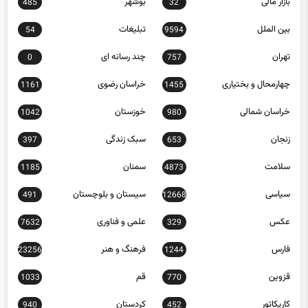
بازار مالی
بوشهر
485
32
بین الملل
تبلیغات
54
9594
تهران
چند رسانه ای
0
757
چهارمحال و بختیاری
خراسان رضوی
1161
1455
خراسان شمالی
خوزستان
1042
980
زنجان
سبک زندگی
397
653
سلامت
سمنان
1185
4873
سیاسی
سیستان و بلوچستان
491
12668
عکس
علمی و فناوری
7632
329
فارس
فرهنگ و هنر
23256
1244
قزوین
قم
1033
770
کاریکاتور
کردستان
940
452