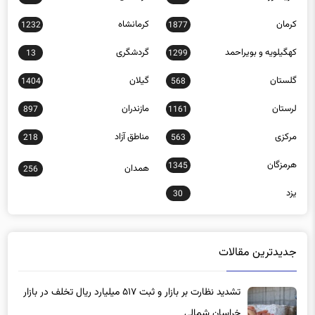
کرمان
کرمانشاه
1232
1877
کهگیلویه و بویراحمد
گردشگری
13
1299
گلستان
گیلان
1404
568
لرستان
مازندران
897
1161
مرکزی
مناطق آزاد
218
563
هرمزگان
1345
همدان
256
یزد
30
جدیدترین مقالات
تشدید نظارت بر بازار و ثبت ۵۱۷ میلیارد ریال تخلف در بازار
خراسان شمالی