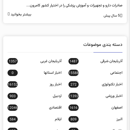
صادرات دارو و تجهیزات و آموزش پزشکی را در اختیار کشور کامرون...
بیشتر بخوانید
5 سال پیش
دسته بندی موضوعات
آذربایجان شرقی
آذربایجان غربی
1357
1487
اجتماعی
اخبار استانها
0
15588
اخبار تکنولوژی
اخبار روز
16152
272
اخبار ورزشی
اردبیل
903
21392
اصفهان
اقتصادی
12046
1616
البرز
ایلام
584
809