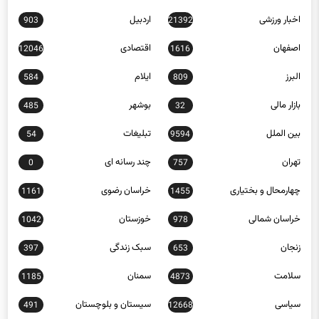
اخبار ورزشی
اردبیل
903
21392
اصفهان
اقتصادی
12046
1616
البرز
ایلام
584
809
بازار مالی
بوشهر
485
32
بین الملل
تبلیغات
54
9594
تهران
چند رسانه ای
0
757
چهارمحال و بختیاری
خراسان رضوی
1161
1455
خراسان شمالی
خوزستان
1042
978
زنجان
سبک زندگی
397
653
سلامت
سمنان
1185
4873
سیاسی
سیستان و بلوچستان
491
12668