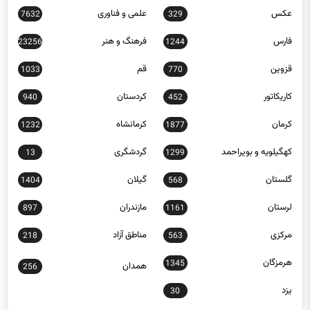
عکس
علمی و فناوری
7632
329
فارس
فرهنگ و هنر
23256
1244
قزوین
قم
1033
770
کاریکاتور
کردستان
940
452
کرمان
کرمانشاه
1232
1877
کهگیلویه و بویراحمد
گردشگری
13
1299
گلستان
گیلان
1404
568
لرستان
مازندران
897
1161
مرکزی
مناطق آزاد
218
563
هرمزگان
1345
همدان
256
یزد
30