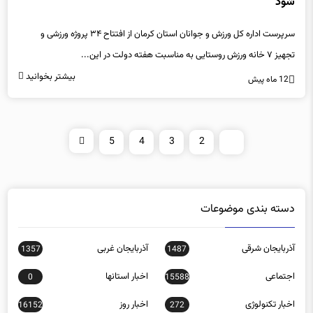
شود
سرپرست اداره کل ورزش و جوانان استان کرمان از افتتاح ۳۴ پروژه ورزشی و
تجهیز ۷ خانه ورزش روستایی به مناسبت هفته دولت در این...
بیشتر بخوانید
12 ماه پیش
5
4
3
2
1
دسته بندی موضوعات
آذربایجان شرقی
آذربایجان غربی
1357
1487
اجتماعی
اخبار استانها
0
15588
اخبار تکنولوژی
اخبار روز
16152
272