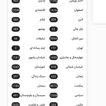
اخبار ورزشی
اردبیل
903
21392
اصفهان
اقتصادی
12046
1616
البرز
ایلام
584
809
بازار مالی
بوشهر
485
32
بین الملل
تبلیغات
54
9594
تهران
چند رسانه ای
0
757
چهارمحال و بختیاری
خراسان رضوی
1161
1455
خراسان شمالی
خوزستان
1042
978
زنجان
سبک زندگی
397
653
سلامت
سمنان
1185
4873
سیاسی
سیستان و بلوچستان
491
12668
عکس
علمی و فناوری
7632
329