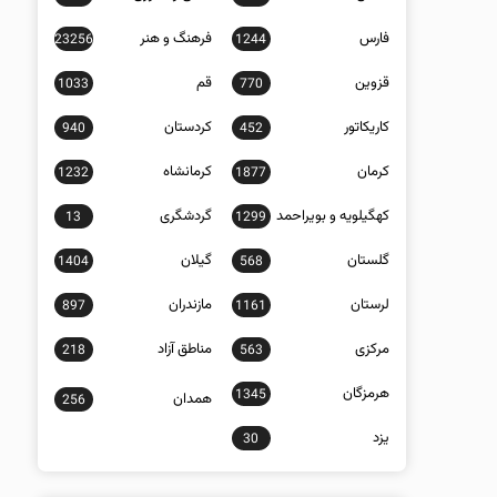
فارس
فرهنگ و هنر
23256
1244
قزوین
قم
1033
770
کاریکاتور
کردستان
940
452
کرمان
کرمانشاه
1232
1877
کهگیلویه و بویراحمد
گردشگری
13
1299
گلستان
گیلان
1404
568
لرستان
مازندران
897
1161
مرکزی
مناطق آزاد
218
563
هرمزگان
1345
همدان
256
یزد
30