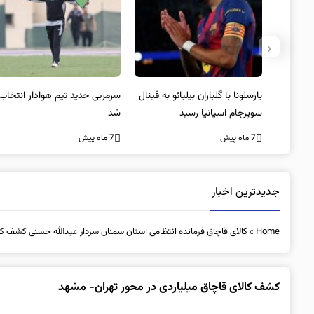
‹
 به فینال
سرمربی جدید تیم هوادار انتخاب
پیروزی اینتر برای تثبیت
شد
صدرنشینی/ افزایش فاصله با
ناپولی
7 ماه پیش
7 ماه پیش
جدیدترین اخبار
Home
»
کالای قاچاق فرمانده انتظامی استان سمنان سردار عبدالله حسنی کشف کا
کشف کالای قاچاق میلیاردی در محور تهران- مشهد