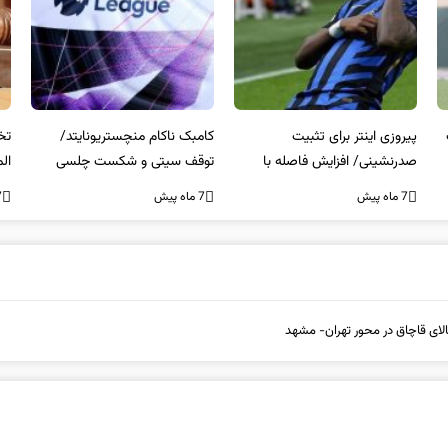
کامبک ناکام منچستریونایتد/
تخلفات مالی در هیئت رشته‌ای
سر
توقف سیتی و شکست چلسی
المپیکی در مازندران
من
7 ماه پیش
7 ماه پیش
7 ما
لای قاچاق در محور تهران- مشهد