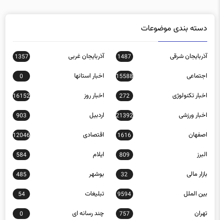
دسته بندی موضوعات
آذربایجان شرقی
آذربایجان غربی
1357
1487
اجتماعی
اخبار استانها
0
15588
اخبار تکنولوژی
اخبار روز
16152
272
اخبار ورزشی
اردبیل
903
21392
اصفهان
اقتصادی
12046
1616
البرز
ایلام
584
809
بازار مالی
بوشهر
485
32
بین الملل
تبلیغات
54
9594
تهران
چند رسانه ای
0
757
چهارمحال و بختیاری
خراسان رضوی
1161
1455