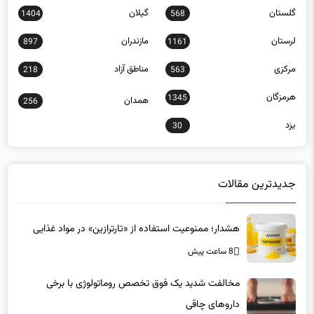
لرستان
مازندران
897
1161
مرکزی
مناطق آزاد
218
563
هرمزگان
1345
همدان
256
یزد
30
جدیدترین مقالات
هشدار؛ ممنوعیت استفاده از «تارترازین» در مواد غذایی
8 ساعت پیش
مخالفت شدید یک فوق تخصص روماتولوژی با برخی
داروهای چاقی
8 ساعت پیش