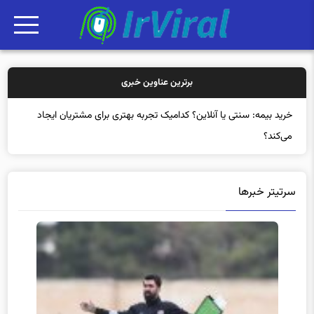
برترین عناوین خبری
خر
سرتیتر خبرها