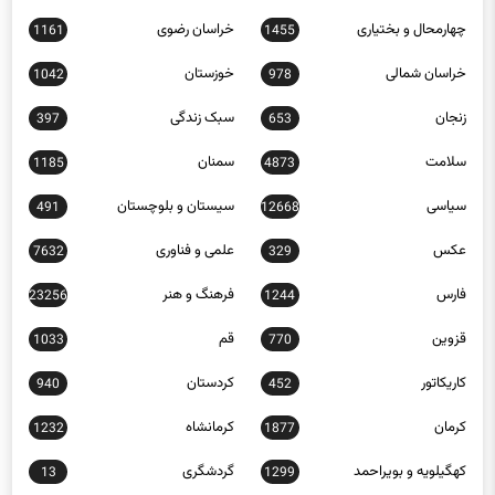
خراسان شمالی
خوزستان
1042
978
زنجان
سبک زندگی
397
653
سلامت
سمنان
1185
4873
سیاسی
سیستان و بلوچستان
491
12668
عکس
علمی و فناوری
7632
329
فارس
فرهنگ و هنر
23256
1244
قزوین
قم
1033
770
کاریکاتور
کردستان
940
452
کرمان
کرمانشاه
1232
1877
کهگیلویه و بویراحمد
گردشگری
13
1299
گلستان
گیلان
1404
568