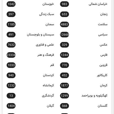
زنجان
سبک زندگی
397
653
سلامت
سمنان
1185
4883
سیاسی
سیستان و بلوچستان
491
12668
عکس
علمی و فناوری
7632
329
فارس
فرهنگ و هنر
23334
1244
قزوین
قم
1033
770
کاریکاتور
کردستان
940
452
کرمان
کرمانشاه
1232
1877
کهگیلویه و بویراحمد
گردشگری
13
1299
گلستان
گیلان
1404
568
لرستان
مازندران
897
1161