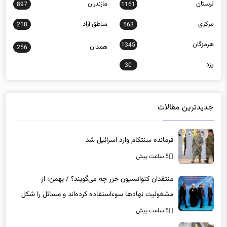
مرکزی
مناطق آزاد
218
563
هرمزگان
1345
همدان
256
یزد
30
جدیدترین مقالات
فرمانده سنتکام وارد اسرائیل شد
5 ساعت پیش
منتقدان کنوانسیون خزر چه می‌گویند؟ / بهمن: از
مشغولیت نهادها سوءاستفاده کرده‌اند و مسائل را شکل
دیگر نشان می‌دهند / رسانه‌ها را از نقد منع کرده‌اند
5 ساعت پیش
واکنش ریاض و صنعاء به بیانیه شورای امنیت