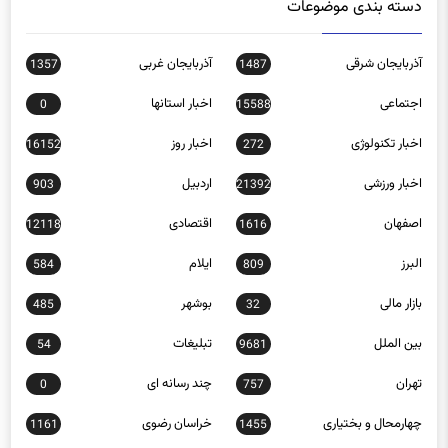
آذربایجان شرقی
آذربایجان غربی
1357
1487
اجتماعی
اخبار استانها
0
15588
اخبار تکنولوژی
اخبار روز
16152
272
اخبار ورزشی
اردبیل
903
21392
اصفهان
اقتصادی
12118
1616
البرز
ایلام
584
809
بازار مالی
بوشهر
485
32
بین الملل
تبلیغات
54
9681
تهران
چند رسانه ای
0
757
چهارمحال و بختیاری
خراسان رضوی
1161
1455
خراسان شمالی
خوزستان
1042
983