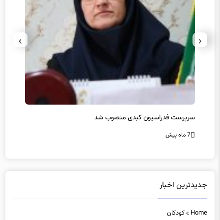
›
‹
سرپرست فدراسیون کبدی منصوب شد
در غی
7 ماه پیش
7 ماه پیش
جدیدترین اخبار
Home
»
کودکان