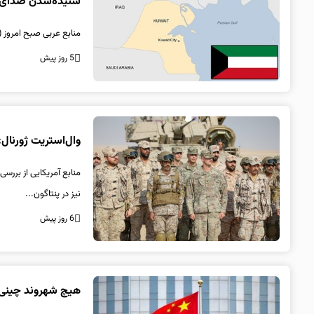
شنیده‌شدن صدای ا
منابع عربی صبح امروز (
5 روز پیش
وال‌استریت ژورنال
منابع آمریکایی از بررس
نیز در پنتاگون...
6 روز پیش
هیچ شهروند چینی د