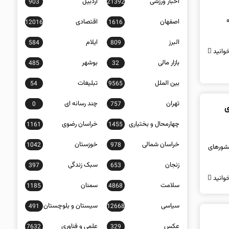
اخبار ورزشی
اردبیل
903
21392
اصفهان
اقتصادی
12016
1616
البرز
ایلام
584
809
وانید
بازار مالی
بوشهر
485
32
بین الملل
تبلیغات
54
9565
تهران
چند رسانه ای
0
757
ی
چهارمحال و بختیاری
خراسان رضوی
1161
1455
خراسان شمالی
خوزستان
1042
978
کشورهای
زنجان
سبک زندگی
397
653
وانید
سلامت
سمنان
1185
4868
سیاسی
سیستان و بلوچستان
491
12668
عکس
علمی و فناوری
7632
329