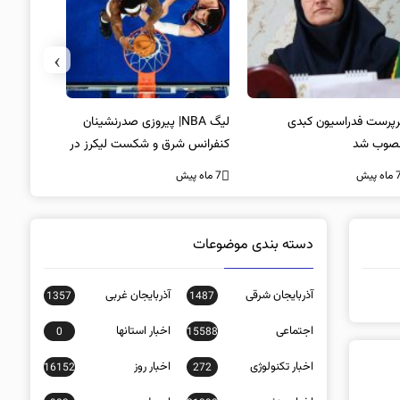
›
پرست فدراسیون کبدی
لیگ NBA| پیروزی صدرنشینان
خط و نشان
صوب شد
کنفرانس شرق و شکست لیکرز در
7 ماه پیش
غیاب جیمز
ه پیش
7 ماه پیش
دسته بندی موضوعات
آذربایجان شرقی
آذربایجان غربی
1357
1487
اجتماعی
اخبار استانها
0
15588
اخبار تکنولوژی
اخبار روز
16152
272