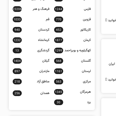
فارس
فرهنگ و هنر
23206
1244
قزوین
قم
1033
770
وانید
کاریکاتور
کردستان
940
452
کرمان
کرمانشاه
1232
1877
کهگیلویه و بویراحمد
گردشگری
13
1299
گلستان
گیلان
1404
568
ایران
لرستان
مازندران
897
1161
وانید
مرکزی
مناطق آزاد
218
563
هرمزگان
1345
همدان
256
یزد
30