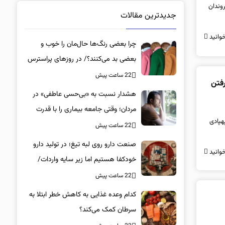
روندان
جدیدترین مقالات
وانید
چرا بعضی رنگ‌ها حال‌مان را خوب و
بعضی بد می‌کنند؟/ در روزهای پراسترس
این رنگ‌ها را بپوشید
22 ساعت پیش
رفتن
هشدار نسبت به «بی‌حسی عاطفی» در
مردان؛ وقتی جامعه بیماری را با قدرت
هپادی
اشتباه می‌گیرد
22 ساعت پیش
صنعت دارو روی لبه تیغ؛ در تولید دارو
وانید
خودکفا هستیم اما زیر سایه واردات/
کدام داروها این روزها کمیاب شده‌اند؟/
22 ساعت پیش
«کشور سه ماه ذخیره دارویی دارد»
کدام وعده غذایی به کاهش خطر ابتلا به
سرطان کمک می‌کند؟