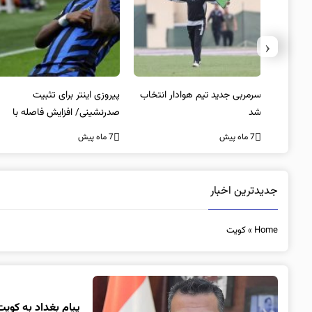
‹
 به فینال
سرمربی جدید تیم هوادار انتخاب
پیروزی اینتر برای تثبیت
شد
صدرنشینی/ افزایش فاصله با
ناپولی
7 ماه پیش
7 ماه پیش
جدیدترین اخبار
Home
»
کویت
پیام بغداد به کویت