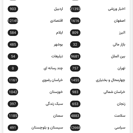
اخبار ورزشی
اردبیل
903
21392
اصفهان
اقتصادی
12145
1616
البرز
ایلام
584
809
بازار مالی
بوشهر
485
32
بین الملل
تبلیغات
54
9681
تهران
چند رسانه ای
0
757
چهارمحال و بختیاری
خراسان رضوی
1161
1455
خراسان شمالی
خوزستان
1042
983
زنجان
سبک زندگی
397
653
سلامت
سمنان
1185
4883
سیاسی
سیستان و بلوچستان
491
12668