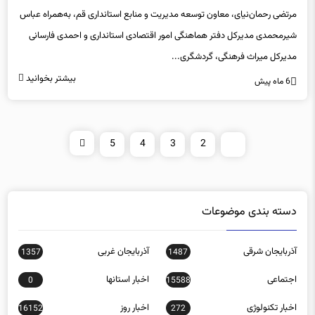
مرتضی رحمان‌نیای، معاون توسعه مدیریت و منابع استانداری قم، به‌همراه عباس
شیرمحمدی مدیرکل دفتر هماهنگی امور اقتصادی استانداری و احمدی فارسانی
مدیرکل میراث فرهنگی، گردشگری...
بیشتر بخوانید
6 ماه پیش
5
4
3
2
1
دسته بندی موضوعات
آذربایجان شرقی
آذربایجان غربی
1357
1487
اجتماعی
اخبار استانها
0
15588
اخبار تکنولوژی
اخبار روز
16152
272