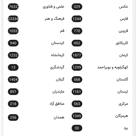
عکس
علمی و فناوری
7632
329
فارس
فرهنگ و هنر
23334
1244
قزوین
قم
1033
770
کاریکاتور
کردستان
940
452
کرمان
کرمانشاه
1232
1877
کهگیلویه و بویراحمد
گردشگری
13
1299
گلستان
گیلان
1404
568
لرستان
مازندران
897
1161
مرکزی
مناطق آزاد
218
563
هرمزگان
1345
همدان
256
یزد
30