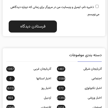
ذخیره نام، ایمیل و وبسایت من در مرورگر برای زمانی که دوباره دیدگاهی
می‌نویسم.
دسته بندی موضوعات
آذربایجان شرقی
آذربایجان غربی
1357
1487
اجتماعی
اخبار استانها
0
15588
اخبار تکنولوژی
اخبار روز
16152
272
اخبار ورزشی
اردبیل
903
21392
اصفهان
اقتصادی
12046
1616