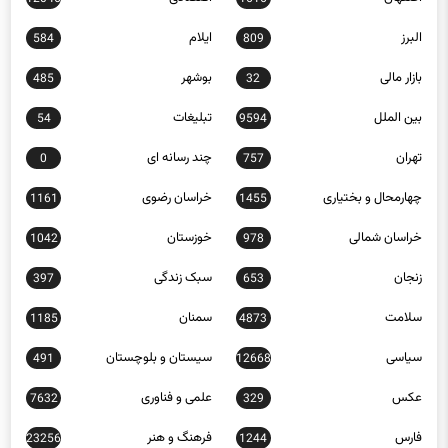
البرز
ایلام
584
809
بازار مالی
بوشهر
485
32
بین الملل
تبلیغات
54
9594
تهران
چند رسانه ای
0
757
چهارمحال و بختیاری
خراسان رضوی
1161
1455
خراسان شمالی
خوزستان
1042
978
زنجان
سبک زندگی
397
653
سلامت
سمنان
1185
4873
سیاسی
سیستان و بلوچستان
491
12668
عکس
علمی و فناوری
7632
329
فارس
فرهنگ و هنر
23256
1244