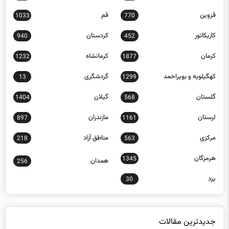
قزوین
قم
1033
770
کاریکاتور
کردستان
940
452
کرمان
کرمانشاه
1232
1877
کهگیلویه و بویراحمد
گردشگری
13
1299
گلستان
گیلان
1404
568
لرستان
مازندران
897
1161
مرکزی
مناطق آزاد
218
563
هرمزگان
1345
همدان
256
یزد
30
جدیدترین مقالات