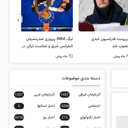
›
پرست فدراسیون کبدی
لیگ NBA| پیروزی صدرنشینان
خط و نشان
صوب شد
کنفرانس شرق و شکست لیکرز در
7 ماه پیش
غیاب جیمز
ه پیش
7 ماه پیش
دسته بندی موضوعات
آذربایجان شرقی
آذربایجان غربی
1357
1487
اجتماعی
اخبار استانها
0
15588
اخبار تکنولوژی
اخبار روز
16152
272