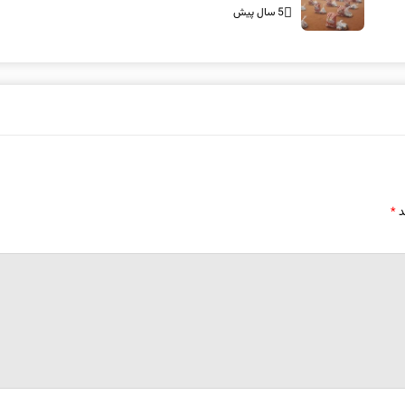
5 سال پیش
د
*