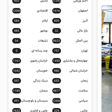
اخبار ورزشی
اردبیل
903
21392
اصفهان
اقتصادی
12068
1616
البرز
ایلام
584
809
بازار مالی
بوشهر
485
32
بین الملل
تبلیغات
54
9623
تهران
چند رسانه ای
0
757
چهارمحال و بختیاری
خراسان رضوی
1161
1455
خراسان شمالی
خوزستان
1042
980
زنجان
سبک زندگی
397
653
سلامت
سمنان
1185
4877
سیاسی
سیستان و بلوچستان
491
12668
عکس
علمی و فناوری
7632
329