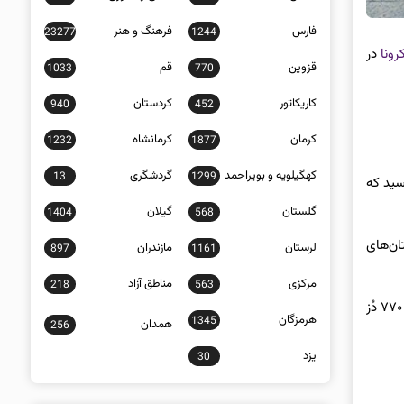
فارس
فرهنگ و هنر
23277
1244
رونا
در
قزوین
قم
1033
770
کاریکاتور
کردستان
940
452
کرمان
کرمانشاه
1232
1877
کهگیلویه و بویراحمد
گردشگری
13
1299
ادامه داد: شمار کل بیماران بستری مبتلا به کرونا در استان اردبیل به ۸۰۶ نفر رسید که
گلستان
گیلان
1404
568
ان‌های
لرستان
مازندران
897
1161
مرکزی
مناطق آزاد
218
563
حبیب‌زاده با اشاره به روند واکسیناسیون کرونا تشریح کرد: تاکنون در استان اردبیل ۳۰۷ هزار و ۴۶۰ دُز واکسن تزریق شده که از این مقدار ۲۵۱ هزار و ۷۷۰ دُز
هرمزگان
1345
همدان
256
یزد
30