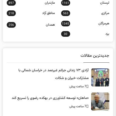
لرستان
مازندران
897
1161
مرکزی
مناطق آزاد
218
563
هرمزگان
1345
همدان
256
یزد
30
جدیدترین مقالات
آزادی ۷۳ زندانی جرائم غیرعمد در خراسان شمالی با
مشارکت خیران و شکات
7 ساعت پیش
«ماهان» توسعه کشاورزی در بهکده رضوی را تسریع کند
7 ساعت پیش