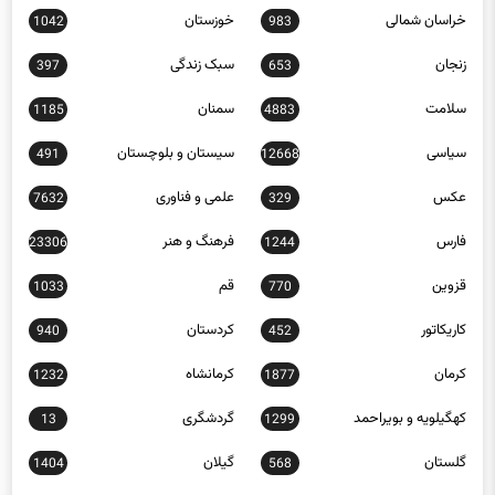
خراسان شمالی
خوزستان
1042
983
زنجان
سبک زندگی
397
653
سلامت
سمنان
1185
4883
سیاسی
سیستان و بلوچستان
491
12668
عکس
علمی و فناوری
7632
329
فارس
فرهنگ و هنر
23306
1244
قزوین
قم
1033
770
کاریکاتور
کردستان
940
452
کرمان
کرمانشاه
1232
1877
کهگیلویه و بویراحمد
گردشگری
13
1299
گلستان
گیلان
1404
568