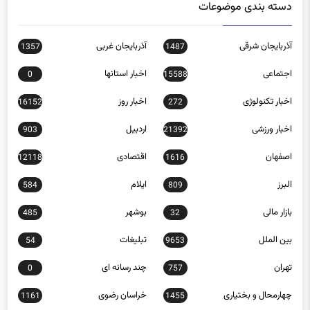
دسته بندی موضوعات
آذربایجان شرقی
آذربایجان غربی
1357
1487
اجتماعی
اخبار استانها
0
15588
اخبار تکنولوژی
اخبار روز
16152
272
اخبار ورزشی
اردبیل
903
21392
اصفهان
اقتصادی
12118
1616
البرز
ایلام
584
809
بازار مالی
بوشهر
485
32
بین الملل
تبلیغات
54
9653
تهران
چند رسانه ای
0
757
چهارمحال و بختیاری
خراسان رضوی
1161
1455