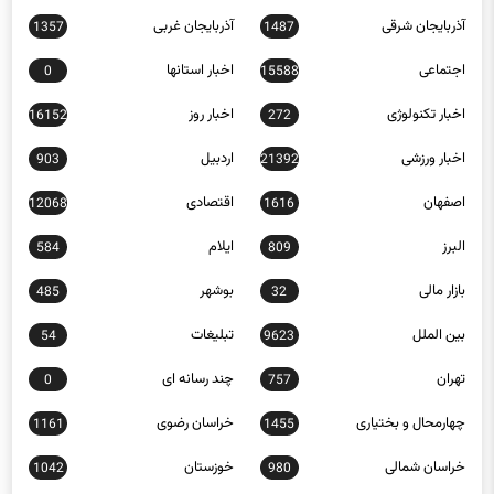
آذربایجان شرقی
آذربایجان غربی
1357
1487
اجتماعی
اخبار استانها
0
15588
اخبار تکنولوژی
اخبار روز
16152
272
اخبار ورزشی
اردبیل
903
21392
اصفهان
اقتصادی
12068
1616
البرز
ایلام
584
809
بازار مالی
بوشهر
485
32
بین الملل
تبلیغات
54
9623
تهران
چند رسانه ای
0
757
چهارمحال و بختیاری
خراسان رضوی
1161
1455
خراسان شمالی
خوزستان
1042
980