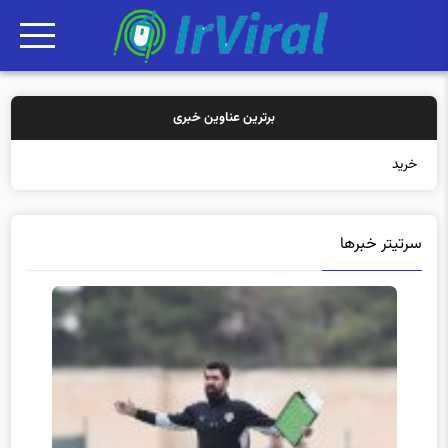
برترین عناوین خبری
خرید بیمه: سن
سرتیتر خبرها