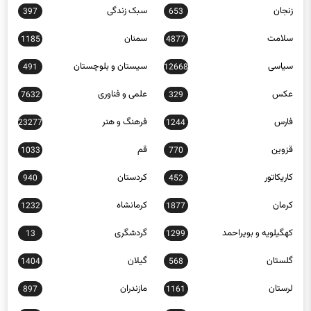
زنجان
سبک زندگی
397
653
سلامت
سمنان
1185
4877
سیاسی
سیستان و بلوچستان
491
12668
عکس
علمی و فناوری
7632
329
فارس
فرهنگ و هنر
23277
1244
قزوین
قم
1033
770
کاریکاتور
کردستان
940
452
کرمان
کرمانشاه
1232
1877
کهگیلویه و بویراحمد
گردشگری
13
1299
گلستان
گیلان
1404
568
لرستان
مازندران
897
1161