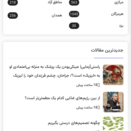
مرکزی
مناطق آزاد
218
563
هرمزگان
1345
همدان
256
یزد
30
جدیدترین مقالات
راستی‌آزمایی| عینکی‌بودن یک پزشک به منزله بی‌اعتمادی او
به «لیزیک» است؟/ جراحان، چشم فرزندان خود را لیزیک
می‌کنند؟
18 ساعت پیش
از بین رژیم‌های غذایی کدام یک مطمئن‌تر است؟‌
18 ساعت پیش
چگونه تصمیم‌های درستی بگیریم