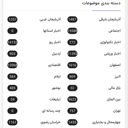
دسته بندی موضوعات
آذربایجان شرقی
آذربایجان غربی
1357
1487
اجتماعی
اخبار استانها
0
15588
اخبار تکنولوژی
اخبار روز
16152
272
اخبار ورزشی
اردبیل
903
21392
اصفهان
اقتصادی
12068
1616
البرز
ایلام
584
809
بازار مالی
بوشهر
485
32
بین الملل
تبلیغات
54
9623
تهران
چند رسانه ای
0
757
چهارمحال و بختیاری
خراسان رضوی
1161
1455