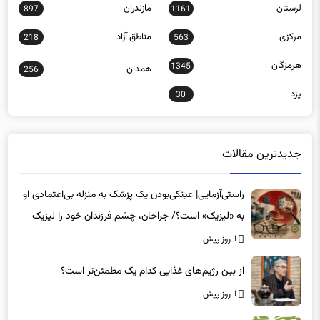
لرستان
مازندران
897
1161
مرکزی
مناطق آزاد
218
563
هرمزگان
1345
همدان
256
یزد
30
جدیدترین مقالات
راستی‌آزمایی| عینکی‌بودن یک پزشک به منزله بی‌اعتمادی او
به «لیزیک» است؟/ جراحان، چشم فرزندان خود را لیزیک
می‌کنند؟
1 روز پیش
از بین رژیم‌های غذایی کدام یک مطمئن‌تر است؟‌
1 روز پیش