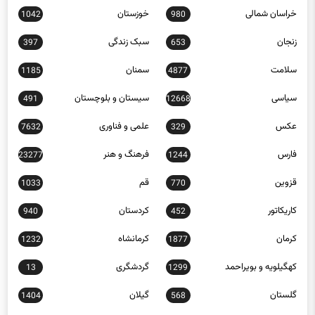
خراسان شمالی
خوزستان
1042
980
زنجان
سبک زندگی
397
653
سلامت
سمنان
1185
4877
سیاسی
سیستان و بلوچستان
491
12668
عکس
علمی و فناوری
7632
329
فارس
فرهنگ و هنر
23277
1244
قزوین
قم
1033
770
کاریکاتور
کردستان
940
452
کرمان
کرمانشاه
1232
1877
کهگیلویه و بویراحمد
گردشگری
13
1299
گلستان
گیلان
1404
568