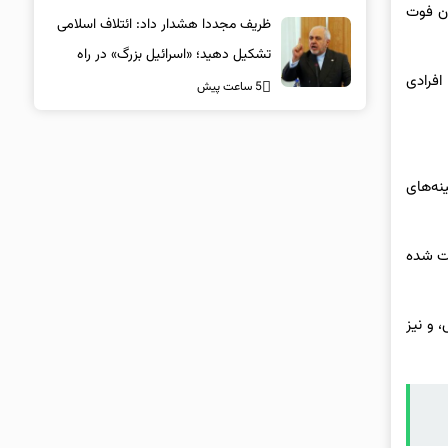
ون فوت
می‌خواهیم وارد جنگ با تهران شویم؟
ظریف مجددا هشدار داد: ائتلاف اسلامی
تشکیل دهید؛ «اسرائیل بزرگ» در راه
افرادی
است
5 ساعت پیش
نه‌های
فت شده
 و نیز