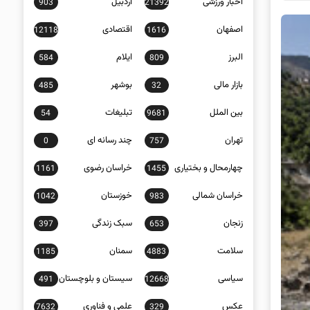
اخبار ورزشی
اردبیل
903
21392
اصفهان
اقتصادی
12118
1616
البرز
ایلام
584
809
بازار مالی
بوشهر
485
32
بین الملل
تبلیغات
54
9681
تهران
چند رسانه ای
0
757
چهارمحال و بختیاری
خراسان رضوی
1161
1455
خراسان شمالی
خوزستان
1042
983
زنجان
سبک زندگی
397
653
سلامت
سمنان
1185
4883
سیاسی
سیستان و بلوچستان
491
12668
عکس
علمی و فناوری
7632
329