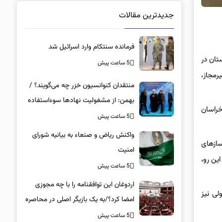
جدیدترین مقالات
فرمانده سنتکام وارد اسرائیل شد
تان در
5 ساعت پیش
رمجاز،
منتقدان کنوانسیون خزر چه می‌گویند؟ /
بهمن: از مشغولیت نهادها سوءاستفاده
تر رودخانه‌های خراسان
کرده‌اند و مسائل را شکل دیگر نشان
5 ساعت پیش
می‌دهند / رسانه‌ها را از نقد منع کرده‌اند
واکنش ریاض و صنعاء به بیانیه شورای
ازهای
امنیت
ین رو،
5 ساعت پیش
اردوغان این توافقنامه را با چه مجوزی
لی نیز
امضا کرد؟/به یک بازیگر اصلی در محاصره
علنی علیه ایران تبدیل شدیم/ آیا
5 ساعت پیش