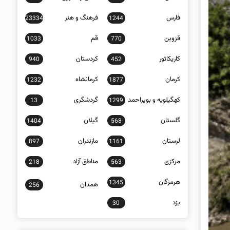
فارس
فرهنگ و هنر
23334
1244
قزوین
قم
1033
770
کاریکاتور
کردستان
940
452
کرمان
کرمانشاه
1232
1877
کهگیلویه و بویراحمد
گردشگری
13
1299
گلستان
گیلان
1404
568
لرستان
مازندران
897
1161
مرکزی
مناطق آزاد
218
563
هرمزگان
1345
همدان
256
یزد
30