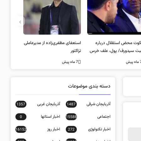
›
وت محض استقلال درباره
استعفای مظفری‌زاده از مدیرعاملی
بت سیدورف/ پول، علف خرس
تراکتور
ت؟
ه پیش
7 ماه پیش
دسته بندی موضوعات
آذربایجان شرقی
آذربایجان غربی
1357
1487
اجتماعی
اخبار استانها
0
15588
اخبار تکنولوژی
اخبار روز
16152
272