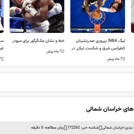
لیگ NBA| پیروزی صدرنشینان
خط و نشان مک‌گرگور برای میودر
سک
کنفرانس شرق و شکست لیکرز در
غی
7 ماه پیش
غیاب جیمز
اس
7 ماه پیش
7 ما
بندی:
خراسان شمالی
شناسه خبر: 772262
زمان مطالعه: 5 دقیقه