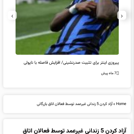
›
‹
کامبک ناکام منچستریونایتد/ توقف سیتی و شکست چلسی
تخلفات
7 ماه پیش
7 ماه پیش
Home
»
آزاد کردن 5 زندانی غیرعمد توسط فعالان اتاق بازرگانی