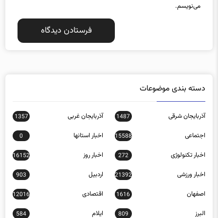
ذخیره نام، ایمیل و وبسایت من در مرورگر برای زمانی که دوباره دیدگاهی
می‌نویسم.
دسته بندی موضوعات
آذربایجان شرقی
آذربایجان غربی
1357
1487
اجتماعی
اخبار استانها
0
15588
اخبار تکنولوژی
اخبار روز
16152
272
اخبار ورزشی
اردبیل
903
21392
اصفهان
اقتصادی
12016
1616