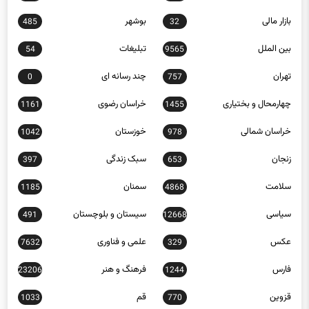
البرز
ایلام
584
809
بازار مالی
بوشهر
485
32
بین الملل
تبلیغات
54
9565
تهران
چند رسانه ای
0
757
چهارمحال و بختیاری
خراسان رضوی
1161
1455
خراسان شمالی
خوزستان
1042
978
زنجان
سبک زندگی
397
653
سلامت
سمنان
1185
4868
سیاسی
سیستان و بلوچستان
491
12668
عکس
علمی و فناوری
7632
329
فارس
فرهنگ و هنر
23206
1244