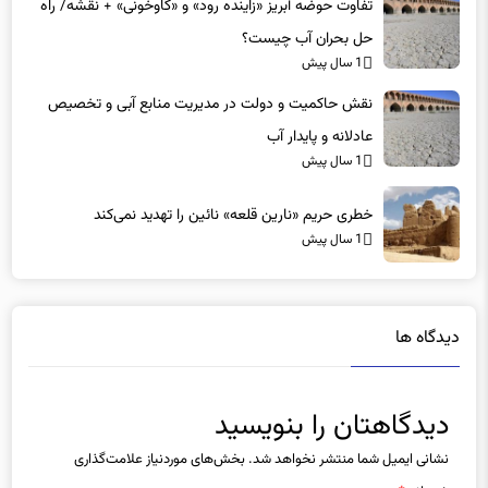
تفاوت حوضه آبریز «زاینده رود» و «گاوخونی» + نقشه/ راه
حل بحران آب چیست؟
1 سال پیش
نقش حاکمیت و دولت در مدیریت منابع آبی و تخصیص
عادلانه و پایدار آب
1 سال پیش
خطری حریم «نارین قلعه‌» نائین را تهدید نمی‌کند
1 سال پیش
دیدگاه ها
دیدگاهتان را بنویسید