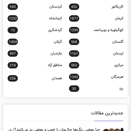
قزوین
قم
1033
770
کاریکاتور
کردستان
940
452
کرمان
کرمانشاه
1232
1877
کهگیلویه و بویراحمد
گردشگری
13
1299
گلستان
گیلان
1404
568
لرستان
مازندران
897
1161
مرکزی
مناطق آزاد
218
563
هرمزگان
1345
همدان
256
یزد
30
جدیدترین مقالات