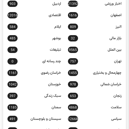
اخبار ورزشی
اردبیل
903
21392
اصفهان
اقتصادی
12016
1616
البرز
ایلام
584
809
بازار مالی
بوشهر
485
32
بین الملل
تبلیغات
54
9565
تهران
چند رسانه ای
0
757
چهارمحال و بختیاری
خراسان رضوی
1161
1455
خراسان شمالی
خوزستان
1042
978
زنجان
سبک زندگی
397
653
سلامت
سمنان
1185
4868
سیاسی
سیستان و بلوچستان
491
12668