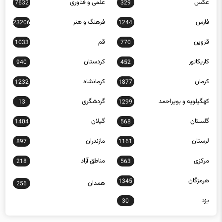
عکس
علمی و فناوری
7632
329
فارس
فرهنگ و هنر
23206
1244
قزوین
قم
1033
770
کاریکاتور
کردستان
940
452
کرمان
کرمانشاه
1232
1877
کهگیلویه و بویراحمد
گردشگری
13
1299
گلستان
گیلان
1404
568
لرستان
مازندران
897
1161
مرکزی
مناطق آزاد
218
563
هرمزگان
1345
همدان
256
یزد
30