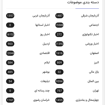
دسته بندی موضوعات
آذربایجان شرقی
آذربایجان غربی
1357
1487
اجتماعی
اخبار استانها
0
15588
اخبار تکنولوژی
اخبار روز
16152
272
اخبار ورزشی
اردبیل
903
21392
اصفهان
اقتصادی
12046
1616
البرز
ایلام
584
809
بازار مالی
بوشهر
485
32
بین الملل
تبلیغات
54
9594
تهران
چند رسانه ای
0
757
چهارمحال و بختیاری
خراسان رضوی
1161
1455