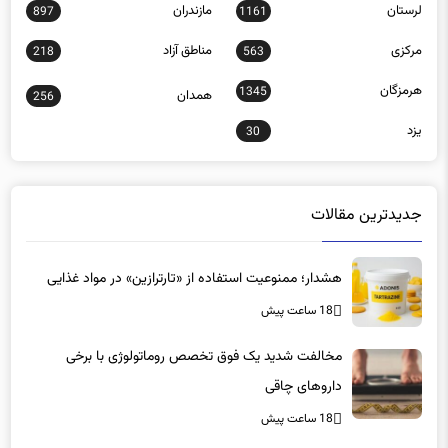
لرستان
مازندران
897
1161
مرکزی
مناطق آزاد
218
563
هرمزگان
1345
همدان
256
یزد
30
جدیدترین مقالات
هشدار؛ ممنوعیت استفاده از «تارترازین» در مواد غذایی
18 ساعت پیش
مخالفت شدید یک فوق تخصص روماتولوژی با برخی
داروهای چاقی
18 ساعت پیش