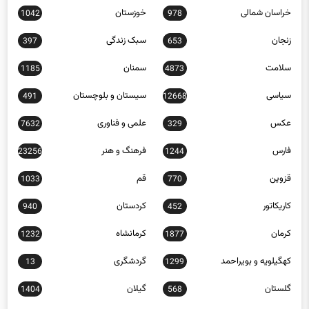
خراسان شمالی
خوزستان
1042
978
زنجان
سبک زندگی
397
653
سلامت
سمنان
1185
4873
سیاسی
سیستان و بلوچستان
491
12668
عکس
علمی و فناوری
7632
329
فارس
فرهنگ و هنر
23256
1244
قزوین
قم
1033
770
کاریکاتور
کردستان
940
452
کرمان
کرمانشاه
1232
1877
کهگیلویه و بویراحمد
گردشگری
13
1299
گلستان
گیلان
1404
568