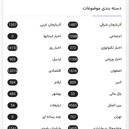
دسته بندی موضوعات
آذربایجان شرقی
آذربایجان غربی
1357
1487
اجتماعی
اخبار استانها
0
15588
اخبار تکنولوژی
اخبار روز
16152
272
اخبار ورزشی
اردبیل
903
21392
اصفهان
اقتصادی
12016
1616
البرز
ایلام
584
809
بازار مالی
بوشهر
485
32
بین الملل
تبلیغات
54
9565
تهران
چند رسانه ای
0
757
چهارمحال و بختیاری
خراسان رضوی
1161
1455