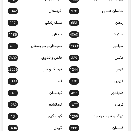
خراسان شمالی
خوزستان
1042
978
زنجان
سبک زندگی
397
653
سلامت
سمنان
1185
4868
سیاسی
سیستان و بلوچستان
491
12668
عکس
علمی و فناوری
7632
329
فارس
فرهنگ و هنر
23206
1244
قزوین
قم
1033
770
کاریکاتور
کردستان
940
452
کرمان
کرمانشاه
1232
1877
کهگیلویه و بویراحمد
گردشگری
13
1299
گلستان
گیلان
1404
568