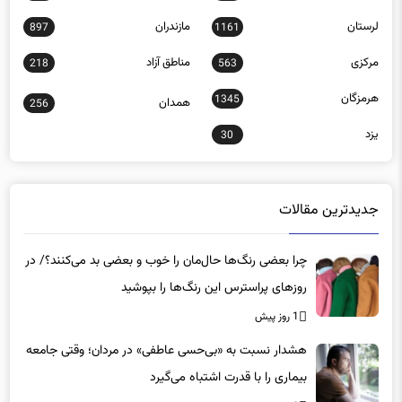
لرستان
مازندران
897
1161
مرکزی
مناطق آزاد
218
563
هرمزگان
1345
همدان
256
یزد
30
جدیدترین مقالات
چرا بعضی رنگ‌ها حال‌مان را خوب و بعضی بد می‌کنند؟/ در
روزهای پراسترس این رنگ‌ها را بپوشید
1 روز پیش
هشدار نسبت به «بی‌حسی عاطفی» در مردان؛ وقتی جامعه
بیماری را با قدرت اشتباه می‌گیرد