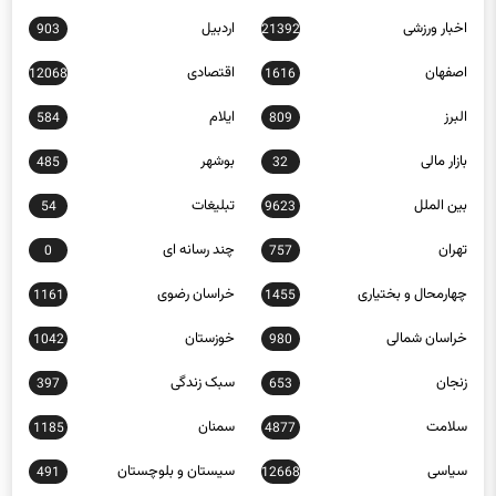
اخبار ورزشی
اردبیل
903
21392
اصفهان
اقتصادی
12068
1616
البرز
ایلام
584
809
بازار مالی
بوشهر
485
32
بین الملل
تبلیغات
54
9623
تهران
چند رسانه ای
0
757
چهارمحال و بختیاری
خراسان رضوی
1161
1455
خراسان شمالی
خوزستان
1042
980
زنجان
سبک زندگی
397
653
سلامت
سمنان
1185
4877
سیاسی
سیستان و بلوچستان
491
12668