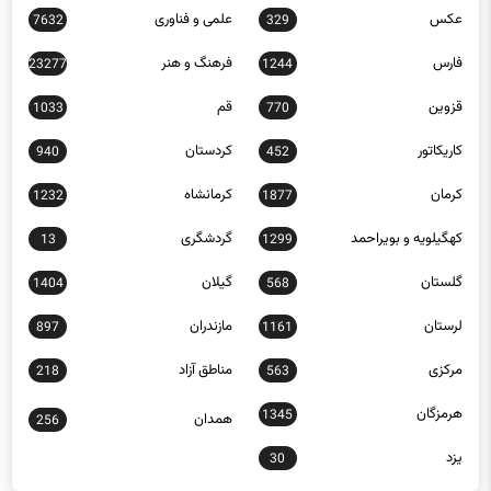
عکس
علمی و فناوری
7632
329
فارس
فرهنگ و هنر
23277
1244
قزوین
قم
1033
770
کاریکاتور
کردستان
940
452
کرمان
کرمانشاه
1232
1877
کهگیلویه و بویراحمد
گردشگری
13
1299
گلستان
گیلان
1404
568
لرستان
مازندران
897
1161
مرکزی
مناطق آزاد
218
563
هرمزگان
1345
همدان
256
یزد
30