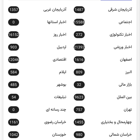
آذربایجان شرقی
آذربایجان غربی
1357
1487
اجتماعی
اخبار استانها
0
15588
اخبار تکنولوژی
اخبار روز
16152
272
اخبار ورزشی
اردبیل
903
21392
اصفهان
اقتصادی
12046
1616
البرز
ایلام
584
809
بازار مالی
بوشهر
485
32
بین الملل
تبلیغات
54
9623
تهران
چند رسانه ای
0
757
چهارمحال و بختیاری
خراسان رضوی
1161
1455
خراسان شمالی
خوزستان
1042
980