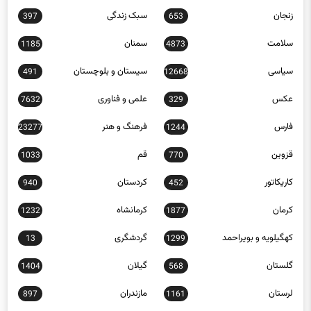
زنجان
سبک زندگی
397
653
سلامت
سمنان
1185
4873
سیاسی
سیستان و بلوچستان
491
12668
عکس
علمی و فناوری
7632
329
فارس
فرهنگ و هنر
23277
1244
قزوین
قم
1033
770
کاریکاتور
کردستان
940
452
کرمان
کرمانشاه
1232
1877
کهگیلویه و بویراحمد
گردشگری
13
1299
گلستان
گیلان
1404
568
لرستان
مازندران
897
1161