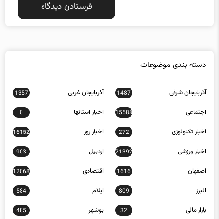
دسته بندی موضوعات
آذربایجان شرقی
آذربایجان غربی
1357
1487
اجتماعی
اخبار استانها
0
15588
اخبار تکنولوژی
اخبار روز
16152
272
اخبار ورزشی
اردبیل
903
21392
اصفهان
اقتصادی
12068
1616
البرز
ایلام
584
809
بازار مالی
بوشهر
485
32