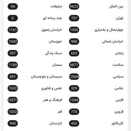
بین الملل
تبلیغات
54
9623
تهران
چند رسانه ای
0
757
چهارمحال و بختیاری
خراسان رضوی
1161
1455
خراسان شمالی
خوزستان
1042
980
زنجان
سبک زندگی
397
653
سلامت
سمنان
1185
4877
سیاسی
سیستان و بلوچستان
491
12668
عکس
علمی و فناوری
7632
329
فارس
فرهنگ و هنر
23277
1244
قزوین
قم
1033
770
کاریکاتور
کردستان
940
452