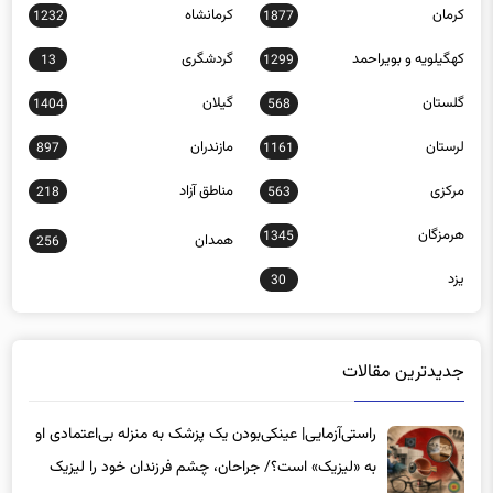
کرمان
کرمانشاه
1232
1877
کهگیلویه و بویراحمد
گردشگری
13
1299
گلستان
گیلان
1404
568
لرستان
مازندران
897
1161
مرکزی
مناطق آزاد
218
563
هرمزگان
1345
همدان
256
یزد
30
جدیدترین مقالات
راستی‌آزمایی| عینکی‌بودن یک پزشک به منزله بی‌اعتمادی او
به «لیزیک» است؟/ جراحان، چشم فرزندان خود را لیزیک