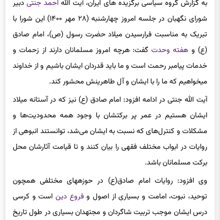
به گزارش گروه سیاسی برگزیده های ایران، آیت الله
احمد جنتی
دبیر
شورای نگهبان در جلسه امروز چهارشنبه (۲۸ مهر ۱۴۰۰) این شورا با
تبریک به مناسبت فرارسیدن میلاد حضرت رسول (ص)، امام صادق
(ع) و
هفته وحدت
گفت: هرچه امروز مسلمانان دارند از زحمات و
خدمات پیامبر رحمت است و ما باید قدردان ایشان باشیم و از خداوند
میخواهیم که ما را با ایشان و آل طاهرینش محشور کند.
آیت الله جنتی در ادامه افزود: امام صادق (ع) نیز که در آستانه میلاد
ایشان هستیم در عمر پر برکتشان با وجود همه محدودیت‌ها و
مشکلات و کنترل‌های که نسبت به ایشان می‌شد، توانستند انبوهی از
روایات در ابواب مختلف فقهی را بیان کنند و تا قیامت آثارشان محل
برکت مسلمانان باشد.
وی افزود: روایات امام صادق(ع) در حوزه‎های مختلفی همچون
توحید، نبوت، امامت و بسیاری از اصول و
فروع دین
است و کرسی
درس ایشان موجب تربیت شاگردان و مجتهدان بسیاری در طول تاریخ