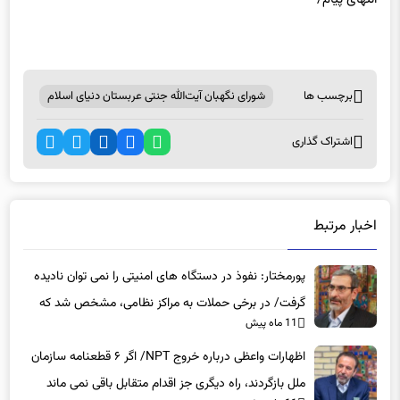
برچسب ها
شورای نگهبان آیت‌الله جنتی عربستان دنیای اسلام
اشتراک گذاری
اخبار مرتبط
پورمختار: نفوذ در دستگاه های امنیتی را نمی توان نادیده
گرفت/ در برخی حملات به مراکز نظامی، مشخص شد که
11 ماه پیش
عوامل نفوذی دخیل بوده‌اند
اظهارات واعظی درباره خروج NPT/ اگر ۶ قطعنامه سازمان
ملل بازگردند، راه دیگری جز اقدام متقابل باقی نمی‌ ماند